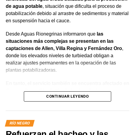
de agua potable
, situación que dificulta el proceso de
potabilización debido al arrastre de sedimentos y material
en suspensión hacia el cauce.
Desde Aguas Rionegrinas informaron que
las
situaciones más complejas se presentan en las
captaciones de Allen, Villa Regina y Fernández Oro
,
donde los elevados niveles de turbiedad obligan a
realizar ajustes permanentes en la operación de las
plantas potabilizadoras.
En tanto, el servicio también se encuentra afectado en
General Roca, Cipolletti y Balsa Las Perlas,
CONTINUAR LEYENDO
localidades donde podrían registrarse bajas de
presión o interrupciones temporales
mientras se
trabaja para sostener la producción de agua potable.
RÍO NEGRO
Por otra parte, en Gral. E. Godoy se registran valores de
Refuerzan el bacheo y las
turbiedad cercanos a 80 NTU, mientras que en