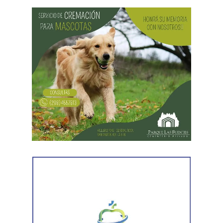
Desde Vialidad Nacional informaron que,
durante las
próximas semanas, el operativo de bacheo será
reforzado con dos nuevas cuadrillas de trabajo y dos
camiones bacheadores, lo que permitirá incrementar
el ritmo de ejecución y optimizar las tareas de
mantenimiento en distintos puntos del Alto Valle.
Por otra parte, el organismo avanza con el relevamiento
técnico que definirá los tramos de la Ruta Nacional N°
151 donde se aplicarán 5.000 toneladas de mezcla
asfáltica en caliente, una obra destinada a recuperar los
sectores más deteriorados y mejorar las condiciones de
transitabilidad.