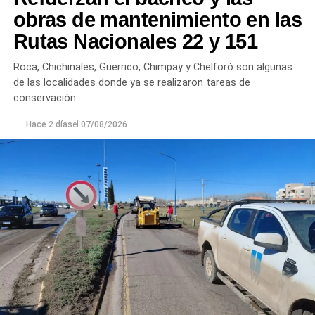
Chichinales rondan los 10 NTU. En ambos casos, las
obras de mantenimiento en las
plantas continúan funcionando con monitoreo
Rutas Nacionales 22 y 151
permanente.
Roca, Chichinales, Guerrico, Chimpay y Chelforó son algunas
Los equipos técnicos de Aguas Rionegrinas mantienen
de las localidades donde ya se realizaron tareas de
un seguimiento constante de la evolución de la turbiedad
conservación.
para adecuar la producción de agua potable de acuerdo
Hace 2 días
el
07/08/2026
con las condiciones que presenta el río.