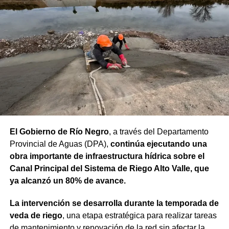
seguir fortaleciendo”, sostuvo.
“Proyectos de esta envergadura serían imposibles de
concretar sin este financiamiento internacional. Todo
nuestro agradecimiento al BID por confiar en el camino
que estamos recorriendo y en la visión de futuro que
tenemos para Río Negro”, dijo el gobernador.
Finalmente, el mandatario aseveró que “el rumbo está
claro y genera confianza, ahora el desafío es seguir
trabajando para que los rionegrinos disfruten los
El Gobierno de Río Negro
, a través del Departamento
beneficios de estas inversiones”.
Provincial de Aguas (DPA),
continúa ejecutando una
obra importante de infraestructura hídrica sobre el
Weretilneck estuvo acompañado por los ministros de
Canal Principal del Sistema de Riego Alto Valle, que
Desarrollo Económico y Productivo, Carlos Banacloy; de
ya alcanzó un 80% de avance.
Salud, Demetrio Thalasselis y de Hacienda, Gabriel
Sánchez, junto al director ejecutivo de la Unidad
La intervención se desarrolla durante la temporada de
Provincial de Coordinación y Ejecución del
veda de riego
, una etapa estratégica para realizar tareas
Financiamiento Externo (UPCEFE), Martín Camiña.
de mantenimiento y renovación de la red sin afectar la