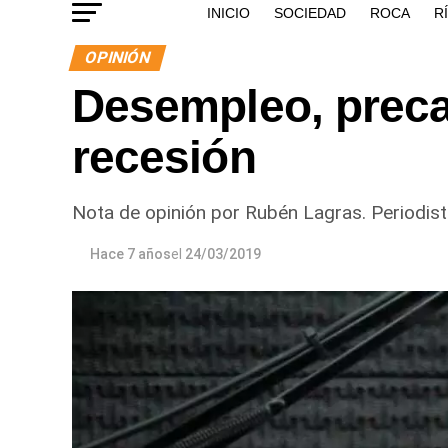
INICIO
SOCIEDAD
ROCA
R
OPINIÓN
Desempleo, precar
recesión
Nota de opinión por Rubén Lagras. Periodista
Hace 7 años
el
24/03/2019