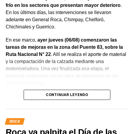
frío en los sectores que presentan mayor deterioro
.
En los últimos días, las intervenciones se llevaron
adelante en General Roca, Chimpay, Chelforó,
Chichinales y Guerrico.
En ese marco,
ayer jueves (06/08) comenzaron las
tareas de mejoras en la zona del Puente 83, sobre la
Ruta Nacional N° 22
. Allí se realiza el aporte de material
y la compactación de la calzada mediante una
motoniveladora. Una vez finalizada esa etapa, el
personal continuará con el calce de banquinas en los
sectores previstos.
CONTINUAR LEYENDO
ROCA
Roca ya palpita el Día de las