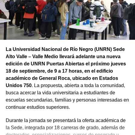
atraviesan niños y niñas. La expresión busca visibilizar
las distintas condiciones sociales, culturales y
económicas, así como las diferentes oportunidades de
acceso a sus derechos.
La Universidad Nacional de Río Negro (UNRN) Sede
Alto Valle – Valle Medio llevará adelante una nueva
edición de UNRN Puertas Abiertas el próximo jueves
18 de septiembre, de 9 a 17 horas, en el edificio
académico de General Roca, ubicado en Estados
Unidos 750
. La propuesta, abierta a toda la comunidad,
busca acercar la vida universitaria a estudiantes de
escuelas secundarias, familias y personas interesadas en
continuar estudios superiores.
Durante la jornada se presentará la oferta académica de
la Sede, integrada por 18 carreras de grado, además de
doctorados, especializaciones, cursos de posgrado y