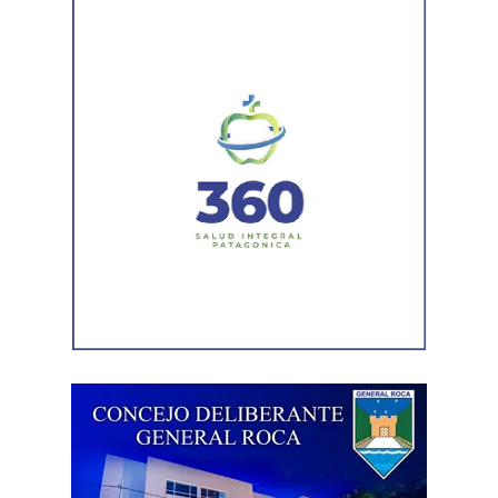
habrá espacios específicos para las áreas de Extensión,
Investigación y Vida Estudiantil, junto con charlas sobre
becas, deportes, actividad física y propuestas de
acompañamiento para ingresantes.
Desde la organización se invita a directivos y docentes
de escuelas secundarias de la región a coordinar la
participación de sus cursos mediante un formulario de
inscripción, con el fin de organizar recorridos y franjas
horarias que permitan aprovechar al máximo la
experiencia.
Asimismo, la Oficina de Estudiantes permanecerá
disponible durante toda la jornada para asesorar y
acompañar a quienes deseen realizar la preinscripción a
alguna de las carreras de la Universidad.
Entre las propuestas académicas que estarán
representadas se encuentran Arquitectura, Diseño