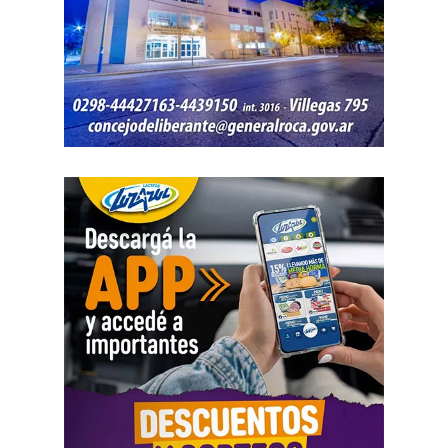
Industrial, Diseño de Interiores y Mobiliario, Licenciatura
en Diseño Visual, Ingeniería en Alimentos, Ingeniería en
Biotecnología, Medicina Veterinaria, Odontología,
Licenciatura en Artes Visuales, Licenciatura en
Administración de Empresas, Licenciatura en Comercio
Exterior, Licenciatura en Criminología y Ciencias
Forenses, Licenciatura en Geología, Licenciatura en
Paleontología, Profesorado de Nivel Medio y Superior en
Biología, Tecnicatura Universitaria en Hidrocarburos,
Tecnicatura Superior en Mantenimiento Industrial y
Tecnicatura Universitaria en Enología, Bebidas
Fermentadas y Destiladas.
Por consultas, comunicarse
a
vidaestudiantil.avyvm@unrn.edu.ar
,
ingresoypermanencia
Fundación YPF dirá presente
con propuestas interactivas