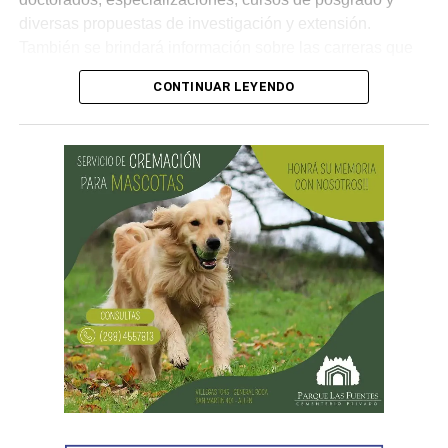
diversas propuestas de investigación y extensión.
También se brindará información sobre las carreras que
la UNRN dicta en otras localidades de la provincia, con el
CONTINUAR LEYENDO
objetivo de mostrar el alcance y la diversidad de la
institución.
La iniciativa apunta especialmente a estudiantes de 4°, 5°
y 6° año de escuelas secundarias y técnicas, en un
momento clave para la orientación vocacional y la
elección de un proyecto educativo. En este sentido, la
Universidad abrirá las puertas de sus aulas y espacios
institucionales para que los y las jóvenes puedan conocer
de cerca el funcionamiento de la vida universitaria,
dialogar con estudiantes y docentes, y recorrer las
instalaciones.
Cada aula del edificio estará destinada a una Escuela de
la Sede, donde se realizarán muestras, exposiciones y
actividades vinculadas a las distintas carreras. Además,