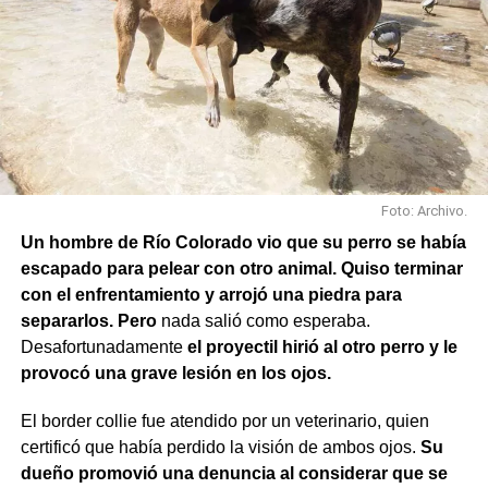
Rochdale y Jujuy; Yrigoyen y Mendoza; Yrigoyen y
Avenida Roca; y Chula Vista, casi San Juan.
Foto: Archivo.
Un hombre de Río Colorado vio que su perro se había
escapado para pelear con otro animal. Quiso terminar
con el enfrentamiento y arrojó una piedra para
separarlos. Pero
nada salió como esperaba.
Desafortunadamente
el proyectil hirió al otro perro y le
provocó una grave lesión en los ojos.
El border collie fue atendido por un veterinario, quien
También se efectuaron trabajos en Los Fresnos y Vintter;
certificó que había perdido la visión de ambos ojos.
Su
Avenida Viterbori y Lago Mascardi; Avenida Roca y
dueño promovió una denuncia al considerar que se
Gadano; y Gadano al 846, donde se retiró una rejilla