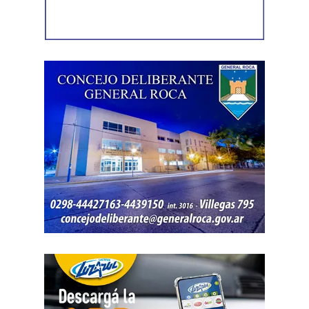
Como en este caso ese traslado aún no se había
concretado, la jueza entendió que estaban cumplidos
todos los requisitos legales para admitir el desistimiento y
declarar extinguido el proceso.
«En virtud de ello entiendo que se encuentran
configurados los recaudos previstos en el artículo 278,
para que opere el desistimiento del proceso por voluntad
de la parte», explicó. Además, se estableció que las
actuaciones permanezcan archivadas en formato digital,
conforme a la normativa vigente del Poder Judicial de Río
Negro.