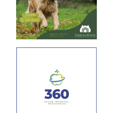
distintas medidas previas. En esa etapa la demanda
todavía no había sido notificada al progenitor.
Al comunicar su decisión de desistir, explicó que el
proceso terapéutico le permitió replantear el conflicto
desde otra perspectiva. Expresó que quería intentar
recuperar la relación con su padre, compensar el tiempo
perdido y brindarse mutuamente una oportunidad antes
de avanzar con una decisión definitiva sobre su identidad
registral.
En la sentencia,
la magistrada explicó que el
desistimiento es una forma de poner fin
anticipadamente a un proceso judicial cuando una de
las partes decide no continuar con la acción.
Agregó que el Código Procesal Civil y Comercial autoriza
esa posibilidad siempre que, si la demanda ya fue
trasladada, la otra parte haya sido notificada.