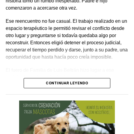
historia tomó un rumbo inesperado. Padre e hijo
lesionado reclame por la vía civil una indemnización
comenzaron a acercarse otra vez.
por los daños que considere haber sufrido.
Ese reencuentro no fue casual. El trabajo realizado en un
espacio terapéutico le permitió revisar el conflicto desde
otro lugar y preguntarse si todavía quedaba algo por
reconstruir. Entonces eligió detener el proceso judicial,
recuperar el tiempo perdido y darse, junto a su padre, una
oportunidad que hasta hacía poco creía imposible.
El fuero de Familia de Luis Beltrán hizo lugar a ese
pedido, declaró concluido el proceso por desistimiento y
CONTINUAR LEYENDO
ordenó el archivo de las actuaciones. La jueza consideró
que se encontraban reunidos los requisitos previstos por
la legislación para poner fin al expediente.
El joven había promovido la acción para solicitar la
supresión de su apellido paterno. Durante la etapa inicial
del trámite se incorporó la documentación presentada, se
ordenó la publicación de edictos y se dispusieron