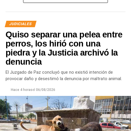
JUDICIALES
Quiso separar una pelea entre
perros, los hirió con una
piedra y la Justicia archivó la
denuncia
Desde Defensa Civil y Desarrollo Social se brindó
ayuda a vecinos de los barrios Fiske Menuco, Nuevo,
El Juzgado de Paz concluyó que no existió intención de
Noroeste, Quinta 25, Carlos Soria y Chacramonte,
provocar daño y desestimó la denuncia por maltrato animal.
donde se entregaron nylon, frazadas, colchones, leña
y alimentos.
Hace 4 horas
el
06/08/2026
En paralelo, las cuadrillas municipales realizaron la
limpieza de alcantarillas y sumideros en distintos
sectores de la ciudad, entre ellos Jujuy y Güemes;
Güemes entre Dr. Maradona y República del Líbano;
Carlos Gardel y Rochdale; Rochdale y Australia;