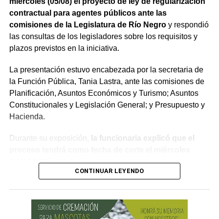
miércoles (05/08) el proyecto de ley de regularización
inversiones que se desarrollan para vincular la
contractual para agentes públicos ante las
producción de gas con la futura terminal flotante. El
comisiones de la Legislatura de Río Negro
y respondió
proyecto contempla infraestructura terrestre y submarina,
las consultas de los legisladores sobre los requisitos y
instalaciones de compresión y sistemas de amarre frente
plazos previstos en la iniciativa.
a la costa rionegrina.
La presentación estuvo encabezada por la secretaria de
Esta nueva etapa productiva posiciona al Golfo San
la Función Pública, Tania Lastra, ante las comisiones de
Matías como un punto estratégico para la salida de la
Planificación, Asuntos Económicos y Turismo; Asuntos
energía argentina al mundo y fortalece el desarrollo
Constitucionales y Legislación General; y Presupuesto y
portuario, logístico e industrial de la Región Atlántica.
Hacienda.
Durante su exposición,
la funcionaria explicó que el
proceso tendrá como fecha de corte el miércoles
(31/12/2025) y detalló que, para acceder a la
CONTINUAR LEYENDO
estabilidad, los agentes deberán aprobar el examen
de idoneidad a través del Instituto Provincial de la
Administración Pública (IPAP), no registrar sanciones
superiores a 10 días de suspensión ante la Junta de