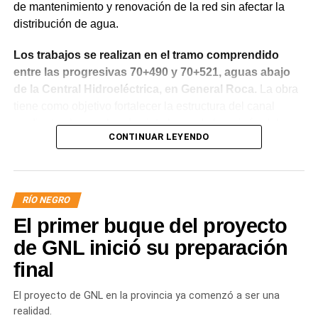
de mantenimiento y renovación de la red sin afectar la
distribución de agua.
Los trabajos se realizan en el tramo comprendido
entre las progresivas 70+490 y 70+521, aguas abajo
de la Central Hidroeléctrica, en General Roca.
La obra
tiene como objetivo fortalecer la estructura del canal
mediante el recambio de siete losas de hormigón del
CONTINUAR LEYENDO
revestimiento del talud sobre la margen derecha, la
reposición de juntas y la reconstrucción de un tramo de
vereda, mejorando la seguridad y el funcionamiento del
sistema.
RÍO NEGRO
El primer buque del proyecto
de GNL inició su preparación
final
El proyecto de GNL en la provincia ya comenzó a ser una
realidad.