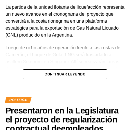
inicio de la temporada, programada para el transcurso de
La partida de la unidad flotante de licuefacción representa
agosto, reduciendo el riesgo de filtraciones, preservando
un nuevo avance en el cronograma del proyecto que
la infraestructura de riego y evitando futuras reparaciones
convertirá a la costa rionegrina en una plataforma
de emergencia.
estratégica para la exportación de Gas Natural Licuado
(GNL) producido en la Argentina.
Luego de ocho años de operación frente a las costas de
Camerún, el buque de Golar LNG será trasladado al
astillero Seatrium, en Singapur. Allí se realizarán tareas
de mantenimiento, modernización, extensión de su vida
CONTINUAR LEYENDO
útil y acondicionamiento para su futura operación frente a
Río Negro.
Una capacidad clave para la primera
POLÍTICA
etapa
Presentaron en la Legislatura
El Hilli Episeyo cuenta con una capacidad de producción
el proyecto de regularización
de 2,45 millones de toneladas anuales de GNL,
contractual deempleados