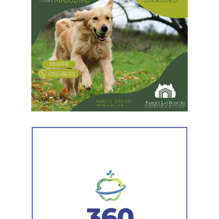
Disciplina, contar con un informe favorable y acreditar
aptitud psicofísica mediante la Junta Médica
Provincial.
Además, Lastra aseguró que el salario neto de los
trabajadores no sufrirá reducciones y remarcó que todo el
procedimiento respetará «criterios objetivos, igualdad de
oportunidades, publicidad, transparencia y derecho a la
revisión administrativa».
Respecto de los próximos pasos, indicó que el proyecto
será tratado este jueves por la Legislatura provincial.
En
caso de ser aprobado y promulgado, el Poder
Ejecutivo dispondrá de 60 días para dictar el decreto
reglamentario que establecerá los detalles del
proceso.
La funcionaria sostuvo además que la iniciativa no solo
representa una solución para los agentes que se
encuentren en condiciones de acceder a la estabilidad,