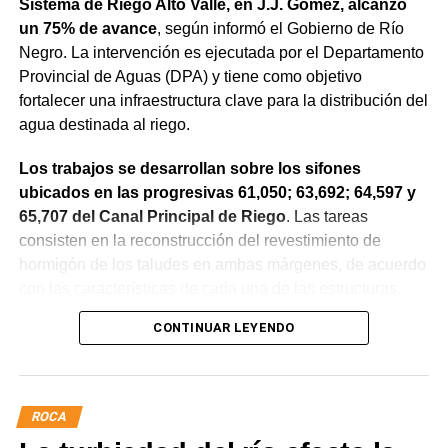
Sistema de Riego Alto Valle, en J.J. Gómez, alcanzó
un 75% de avance
, según informó el Gobierno de Río
Negro. La intervención es ejecutada por el Departamento
Provincial de Aguas (DPA) y tiene como objetivo
fortalecer una infraestructura clave para la distribución del
agua destinada al riego.
Los trabajos se desarrollan sobre los sifones
ubicados en las progresivas 61,050; 63,692; 64,597 y
65,707 del Canal Principal de Riego
. Las tareas
consisten en la reconstrucción del revestimiento de
hormigón de los taludes en ambas márgenes, de acuerdo
con las características de cada una de las estructuras.
CONTINUAR LEYENDO
La obra incluye la demolición de losas deterioradas, la
incorporación de suelo granular en los sectores que lo
requieren, la ejecución de un nuevo revestimiento de
hormigón reforzado con malla de acero y el sellado de
ROCA
juntas para mejorar la durabilidad de la infraestructura.