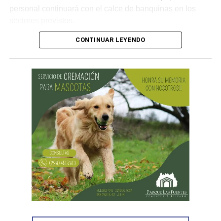
personal continuará con el calce de banquinas en los
sectores previstos.
CONTINUAR LEYENDO
Desde Vialidad Nacional informaron que,
durante las
próximas semanas, el operativo de bacheo será
reforzado con dos nuevas cuadrillas de trabajo y dos
camiones bacheadores, lo que permitirá incrementar
el ritmo de ejecución y optimizar las tareas de
mantenimiento en distintos puntos del Alto Valle.
Por otra parte, el organismo avanza con el relevamiento