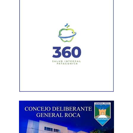
técnico que definirá los tramos de la Ruta Nacional N°
151 donde se aplicarán 5.000 toneladas de mezcla
asfáltica en caliente, una obra destinada a recuperar los
sectores más deteriorados y mejorar las condiciones de
transitabilidad.