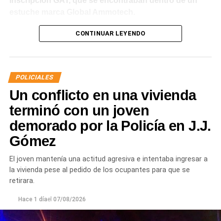
inscripción GAT, que se encontraban dentro de un
estuche marca Global Ammotech.
Tras el hallazgo, se dio intervención a la Fiscalía N° 6,
CONTINUAR LEYENDO
que dispuso que las municiones sean remitidas en
calidad de secuestro y queden a disposición de la
Justicia.
POLICIALES
Un conflicto en una vivienda
terminó con un joven
demorado por la Policía en J.J.
Gómez
El joven mantenía una actitud agresiva e intentaba ingresar a
la vivienda pese al pedido de los ocupantes para que se
retirara.
Hace 1 día
el
07/08/2026