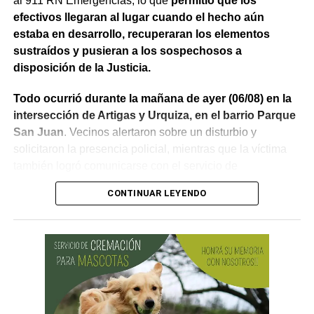
al 911 RN Emergencias, lo que
permitió que los
efectivos llegaran al lugar cuando el hecho aún
estaba en desarrollo, recuperaran los elementos
sustraídos y pusieran a los sospechosos a
disposición de la Justicia.
Todo ocurrió durante la mañana de ayer (06/08) en la
intersección de Artigas y Urquiza, en el barrio Parque
San Juan
. Vecinos alertaron sobre un disturbio y
solicitaron la presencia policial, mientras que la víctima
también logró comunicarse con el servicio de
emergencias para informar lo que estaba ocurriendo.
CONTINUAR LEYENDO
Al llegar, los efectivos encontraron a la víctima reteniendo
a uno de los sospechosos. Según relató,
ambos
hombres le habían sustraído una bolsa con dinero en
efectivo y dos teléfonos celulares. En el lugar se
recuperó parte de los bienes robados y se detuvo al
primer involucrado.