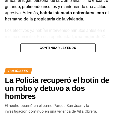
arribar al lugar, personal de la Comisaría 47° lo encontró
gritando, profiriendo insultos y manteniendo una actitud
agresiva. Además,
habría intentado enfrentarse con el
hermano de la propietaria de la vivienda.
Los efectivos ya habían intervenido minutos antes en el
mismo domicilio. En esa oportunidad,
una mujer de 31
años manifestó que había compartido bebidas
CONTINUAR LEYENDO
alcohólicas con el joven y que, en el marco de una
discusión, sufrió una lesión leve en el rostro.
La víctima expresó que no deseaba radicar una
POLICIALES
denuncia penal ni recibir asistencia médica y
La Policía recuperó el botín de
únicamente solicitó que el joven se retirara del lugar
para evitar que el conflicto continuara.
un robo y detuvo a dos
hombres
Ante la persistencia de la conducta agresiva y el
incumplimiento de las indicaciones impartidas por los
El hecho ocurrió en el barrio Parque San Juan y la
efectivos,
el hombre fue demorado con el objetivo de
investigación continuó en una vivienda de Villa Obrera.
prevenir que la situación derivara en un hecho de