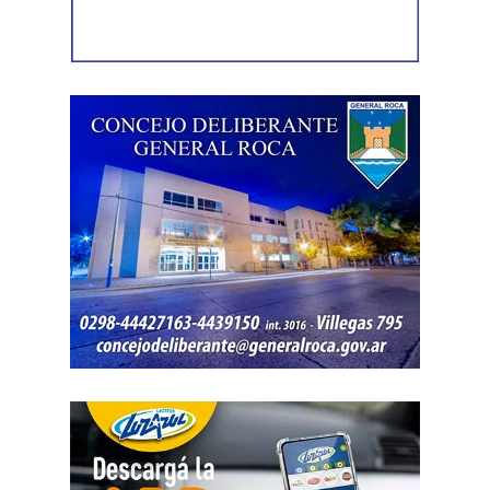
acceso a la vivienda. El aparato fue reconocido por la
víctima, quien presentó la documentación
correspondiente para acreditar su propiedad. Además,
también
fue hallada la bolsa con el dinero en efectivo
denunciado como robado
.
Posteriormente, el inmueble fue preservado para la
intervención del Gabinete de Criminalística, que realizó
las pericias correspondientes. Otros elementos
encontrados quedaron bajo resguardo para determinar su
procedencia.
Por disposición de la Fiscalía de turno, ambos hombres
permanecen detenidos en el marco de una causa por
robo.