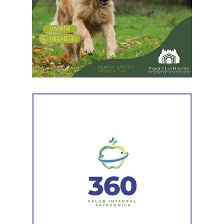
En forma paralela,
otra comisión policial se dirigió a
una vivienda ubicada en el barrio Villa Obrera,
señalada por la víctima. Allí se identificó al segundo
sospechoso
y se llevaron adelante distintas diligencias
en el marco de la investigación.
Durante el procedimiento, el personal encontró el teléfono
celular que permanecía desaparecido, oculto en el