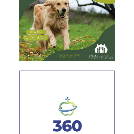
recomendación realizada por la Organización de las
Naciones Unidas (ONU) en 1954, mediante la cual se
propuso que los países destinaran una jornada para
promover la fraternidad entre niños y niñas y concientizar
sobre su derecho a la salud, la educación y la protección.
En Argentina, esta celebración comenzó a realizarse en
1960 con actividades sociales y culturales destinadas a
promover el bienestar de la niñez en todo el país.
¿Por qué se habla de infancias?
El uso del término en plural responde a una mirada más
inclusiva, que reconoce la diversidad de realidades que
atraviesan niños y niñas. La expresión busca visibilizar
las distintas condiciones sociales, culturales y
económicas, así como las diferentes oportunidades de
acceso a sus derechos.