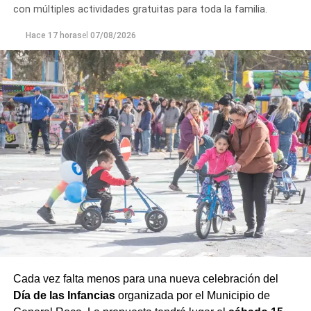
con múltiples actividades gratuitas para toda la familia.
para adecuar la producción de agua potable de acuerdo
con las condiciones que presenta el río.
Hace 17 horas
el
07/08/2026
Cada vez falta menos para una nueva celebración del
Día de las Infancias
organizada por el Municipio de