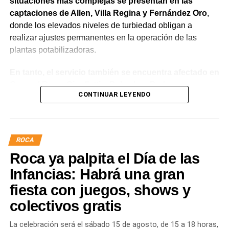
situaciones más complejas se presentan en las
captaciones de Allen, Villa Regina y Fernández Oro
,
donde los elevados niveles de turbiedad obligan a
realizar ajustes permanentes en la operación de las
plantas potabilizadoras.
En tanto, el servicio también se encuentra afectado en
General Roca, Cipolletti y Balsa Las Perlas,
CONTINUAR LEYENDO
localidades donde podrían registrarse bajas de
presión o interrupciones temporales
mientras se
trabaja para sostener la producción de agua potable.
ROCA
Por otra parte, en Gral. E. Godoy se registran valores de
Roca ya palpita el Día de las
turbiedad cercanos a 80 NTU, mientras que en
Chichinales rondan los 10 NTU. En ambos casos, las
Infancias: Habrá una gran
plantas continúan funcionando con monitoreo
fiesta con juegos, shows y
permanente.
colectivos gratis
Los equipos técnicos de Aguas Rionegrinas mantienen
La celebración será el sábado 15 de agosto, de 15 a 18 horas,
un seguimiento constante de la evolución de la turbiedad