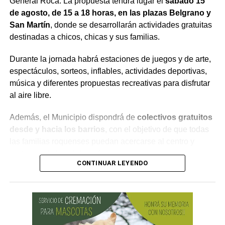
General Roca. La propuesta tendrá lugar el
sábado 15
de agosto, de 15 a 18 horas, en las plazas Belgrano y
San Martín
, donde se desarrollarán actividades gratuitas
destinadas a chicos, chicas y sus familias.
Durante la jornada habrá estaciones de juegos y de arte,
espectáculos, sorteos, inflables, actividades deportivas,
música y diferentes propuestas recreativas para disfrutar
al aire libre.
Además, el Municipio dispondrá de
colectivos gratuitos
desde y hacia los barrios
, con el objetivo de que todas
las familias roquenses puedan acercarse al centro y
participar de la celebración.
CONTINUAR LEYENDO
¿Por qué se celebra el Día de las
Infancias?
La conmemoración tiene su origen en una