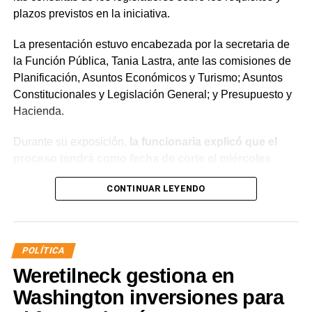
plazos previstos en la iniciativa.
La presentación estuvo encabezada por la secretaria de
la Función Pública, Tania Lastra, ante las comisiones de
Planificación, Asuntos Económicos y Turismo; Asuntos
Constitucionales y Legislación General; y Presupuesto y
Hacienda.
Durante su exposición,
la funcionaria explicó que el
proceso tendrá como fecha de corte el miércoles
(31/12/2025) y detalló que, para acceder a la
CONTINUAR LEYENDO
estabilidad, los agentes deberán aprobar el examen
de idoneidad a través del Instituto Provincial de la
Administración Pública (IPAP), no registrar sanciones
superiores a 10 días de suspensión ante la Junta de
POLÍTICA
Disciplina, contar con un informe favorable y acreditar
Weretilneck gestiona en
aptitud psicofísica mediante la Junta Médica
Provincial.
Washington inversiones para