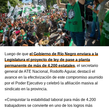
efectos del cambio climático;
y otro de 60 millones de
dólares para equipamiento y modernización de los
hospitales
.
El gobernador está acompañado por el ministro de
Desarrollo Económico y Productivo, Carlos Banacloy; el
ministro de Salud, Demetrio Thalasselis; el ministro de
Hacienda, Gabriel Sánchez y el director ejecutivo de la
Unidad Provincial de Coordinación y Ejecución del
Luego de que
el Gobierno de Río Negro enviara a la
Financiamiento Externo (UPCEFE), Martín Camiña.
Legislatura el proyecto de ley de pase a planta
permanente de más de 4.200 estatales
, el secretario
general de ATE Nacional, Rodolfo Aguiar, destacó el
avance en la efectivización de este compromiso asumido
por el Poder Ejecutivo y celebró la afiliación masiva al
sindicato en la provincia.
«Conquistar la estabilidad laboral para más de 4.200
trabajadores se convierte en uno de los logros más