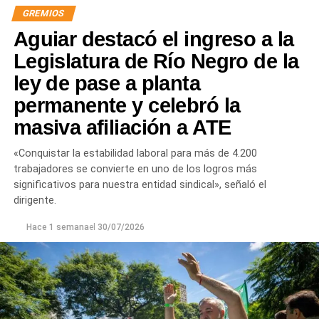
GREMIOS
Aguiar destacó el ingreso a la
Legislatura de Río Negro de la
ley de pase a planta
permanente y celebró la
masiva afiliación a ATE
«Conquistar la estabilidad laboral para más de 4.200
trabajadores se convierte en uno de los logros más
significativos para nuestra entidad sindical», señaló el
dirigente.
Hace 1 semana
el
30/07/2026
Las gestiones ante el BID comprenden un crédito de
85 millones de dólares destinado a ampliar la
producción, incorporar nuevas áreas bajo riego
y
fortalecer la capacidad de la provincia para enfrentar los