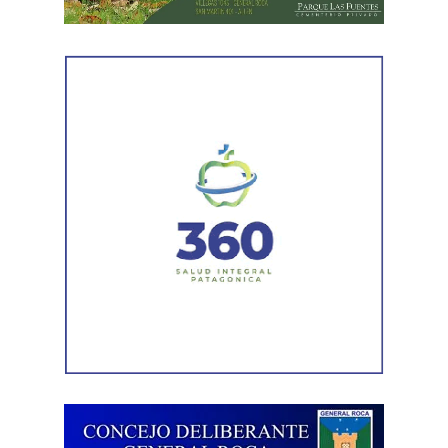
«También tenemos que resaltar como fruto de la lucha
que los salarios se actualicen por IPC y además se hayan
comenzado a pagar el primero de cada mes. Eso es muy
importante para dotar de previsión a toda la familia
estatal», apuntó Aguiar.
El Secretario General de ATE Nacional destacó que «se
han verificado afiliaciones masivas. Cientos de
trabajadores de todos los ministerios y organismos
públicos provinciales se están afiliando. Esa confianza
que están depositando en el sindicato es fundamental
para fortalecer la pelea y avanzar por más y mejores
derechos».
El acuerdo que había sido pactado en la ciudad de
Cipolletti tras la reunión entre Aguiar y el gobernador
Alberto Weretilneck. Allí se estableció el pase a planta
permanente de los contratados con fecha de corte de