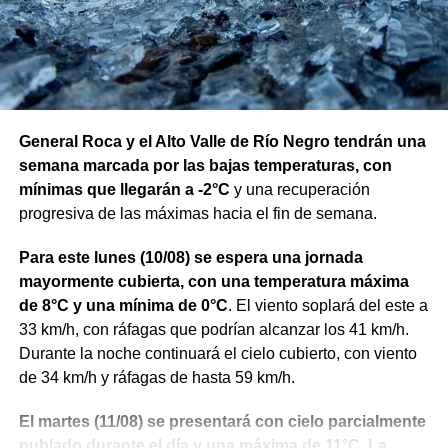
alcohol, incluso en pequeñas cantidades, incrementa el
riesgo de protagonizar siniestros viales y puede generar
consecuencias para todos los usuarios de la vía pública».
Por este motivo, recomendaron evitar la ingesta de
alcohol antes de conducir o designar un conductor
responsable.
General Roca y el Alto Valle de Río Negro tendrán una
semana marcada por las bajas temperaturas, con
mínimas que llegarán a -2°C
y una recuperación
progresiva de las máximas hacia el fin de semana.
Para este lunes (10/08) se espera una jornada
mayormente cubierta, con una temperatura máxima
de 8°C y una mínima de 0°C
. El viento soplará del este a
33 km/h, con ráfagas que podrían alcanzar los 41 km/h.
Durante la noche continuará el cielo cubierto, con viento
de 34 km/h y ráfagas de hasta 59 km/h.
El martes (11/08) se presentará con cielo parcialmente
nublado durante el día y una máxima de 11°C. La