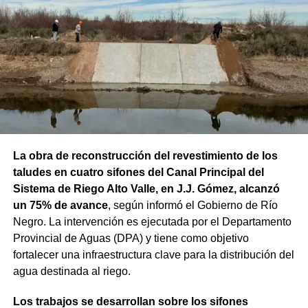
cubierto durante la noche, con vientos del este de hasta
20 km/h y ráfagas de 35 km/h.
Finalmente,
el sábado (15/08) será la jornada más
templada del período, con una máxima de 14°C y una
mínima de 2°C
. El cielo permanecerá cubierto durante el
día y la noche, mientras que el viento será más leve, con
17 km/h durante el día y 8 km/h durante la noche.
La obra de reconstrucción del revestimiento de los
taludes en cuatro sifones del Canal Principal del
Sistema de Riego Alto Valle, en J.J. Gómez, alcanzó
un 75% de avance
, según informó el Gobierno de Río
Negro. La intervención es ejecutada por el Departamento
Provincial de Aguas (DPA) y tiene como objetivo
fortalecer una infraestructura clave para la distribución del
agua destinada al riego.
Los trabajos se desarrollan sobre los sifones