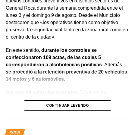
nuevos controles preventivos en distintos sectores de
General Roca durante la semana comprendida entre el
lunes 3 y el domingo 9 de agosto. Desde el Municipio
destacaron que «los operativos tienen como objetivo
preservar la seguridad vial tanto en la zona rural como en
el centro de la ciudad».
En este sentido,
durante los controles se
confeccionaron 109 actas, de las cuales 5
correspondieron a alcoholemias positivas.
Además,
se procedió a la retención preventiva de 20 vehículos:
14 motos y 6 automóviles.
Del total de vehículos retenidos, 5 fueron por
alcoholemia positiva
, 2 por ruidos molestos, 2 por
CONTINUAR LEYENDO
delegar el manejo a menores de edad y 7 por falta de
documentación.
Entre las infracciones más frecuentes detectadas durante
ROCA
los procedimientos se encontraron la falta de seguro y la