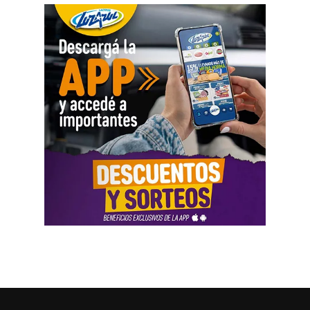
desarticular la organización colectiva que históricamente
municipios, entre otros. Además, sólo se garantizarán
garantizó la pluralidad de voces en nuestro país».
vuelos sanitarios y de Estado por parte de la
Administración Nacional de Aviación Civil (ANAC), PAMI
Además, la abogada Amartino solicitó, en nombre de
y ANSES atenderán únicamente emergencias.
todas las organizaciones que pidieron la audiencia, que
la CIDH «emita una comunicación dirigida al Estado
Uno de los principales motivos que reaviva la
argentino en la que llame la atención sobre la
conflictividad en el Sector Público es la pérdida del poder
incompatibilidad de la reforma laboral con los estándares
adquisitivo a partir de las paritarias firmadas a la baja.
En
interamericanos, y llame al cumplimiento de sus
lo que va del 2026, los incrementos llegaron a 12,9%
obligaciones en materia de derechos humanos.
en la Administración Pública Nacional hasta el mes de
Solicitamos también que esa comunicación sea remitida
junio, mientras que la inflación en ese mismo periodo
a todos los tribunales locales para ser tenida en cuenta
fue de 16,9%.
como instrumento de interpretación del derecho».
Además,
en lo que va de la gestión de Javier Milei, los
También pidió «que declare que la derogación del
servicios ya aumentaron un 919%, mientras que el
Estatuto del Periodista resulta incompatible con la
poder adquisitivo en el sector público cayó un 45% en
Convención Americana de Derechos Humanos y exija al
ese mismo periodo.
En esta línea, el sindicato alertó
Estado argentino el restablecimiento de las garantías
nuevamente sobre «el intento de cierre,
fundamentales para el ejercicio libre y seguro de la
desmantelamiento y vaciamiento de organismos, y