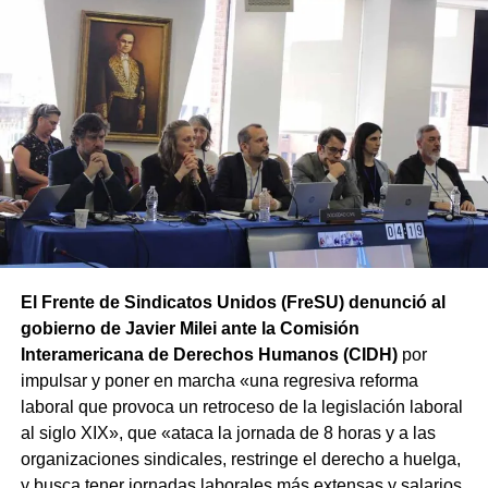
De esta forma, ATE mantiene la movilización prevista
y concentrará a partir de las 12 hs en Av. Rivadavia y
Rodriguez Peña (CABA).
Además, las movilizaciones se
replicarán en las principales ciudades de todas las
provincias en el marco de la Jornada Nacional de Lucha
convocada por el sindicato.
El Frente de Sindicatos Unidos (FreSU) denunció al
gobierno de Javier Milei ante la Comisión
Interamericana de Derechos Humanos (CIDH)
por
impulsar y poner en marcha «una regresiva reforma
laboral que provoca un retroceso de la legislación laboral
al siglo XIX», que «ataca la jornada de 8 horas y a las
organizaciones sindicales, restringe el derecho a huelga,
y busca tener jornadas laborales más extensas y salarios