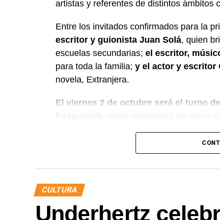
artistas y referentes de distintos ámbitos c
Entre los invitados confirmados para la p
escritor y guionista Juan Solá
, quien br
escuelas secundarias;
el escritor, músic
para toda la familia;
y el actor y escrito
novela, Extranjera.
El viernes 2 de octubre será el turno de
Pasquinelli
, quien presentará los libros
mandato?.
Ese mismo día también partic
O’Donnell
, con su obra Montoneros, una h
CONT
La programación continuará el sábado 
la escritora Viviana Rivero y el guioni
CULTURA
Una historia de la felicidad.
Underhertz celebr
El cierre,
el domingo 4 de octubre, tend