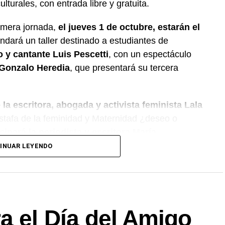
ulturales, con entrada libre y gratuita.
rimera jornada,
el jueves 1 de octubre, estarán el
indará un taller destinado a estudiantes de
o y cantante Luis Pescetti
, con un espectáculo
r Gonzalo Heredia
, que presentará su tercera
 la escritora, abogada y activista feminista Lala
 Estafa de la feminidad y Maternidad ¿deseo o
ipará la periodista y escritora María
istoria visual.
INUAR LEYENDO
3 de octubre con el psicólogo Marcelo Rocha,
sta y escritor Pedro Saborido
, quien presentará
a el Día del Amigo
rá como protagonistas a la psicóloga