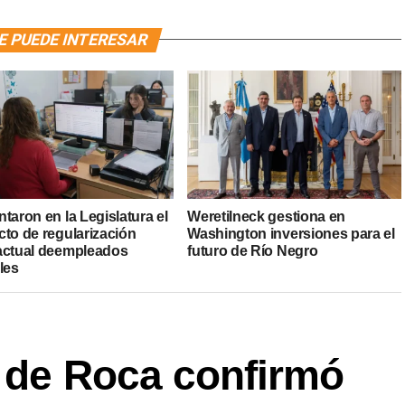
E PUEDE INTERESAR
taron en la Legislatura el
Weretilneck gestiona en
cto de regularización
Washington inversiones para el
actual deempleados
futuro de Río Negro
les
o de Roca confirmó