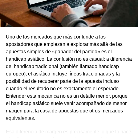
hablando ya español، para gran alegría de la afición
local.
Karim Adeyemi: la filosofía de la velocidad
Uno de los mercados que más confunde a los
El segundo fichaje del Barça، aún más inesperado، fue el
apostadores que empiezan a explorar más allá de las
de Karim Adeyemi، procedente del Dortmund. El acuerdo
apuestas simples de «ganador del partido» es el
ya se ha hecho público oficialmente، este veloz delantero
handicap asiático. La confusión no es casual: a diferencia
de 24 años ha firmado un contrato a largo plazo con el FC
del handicap tradicional (también llamado handicap
Barcelona. El importe del traspaso resulta muy atractivo
europeo), el asiático incluye líneas fraccionadas y la
para un club de primera categoría: €22 millones en pagos
posibilidad de recuperar parte de la apuesta incluso
garantizados y otros €7 millones en bonificaciones.
cuando el resultado no es exactamente el esperado.
Entender esta mecánica no es un detalle menor, porque
¿Por qué necesita Flick a Adeyemi si ya cuenta con
el handicap asiático suele venir acompañado de menor
tantos extremos estrella en la plantilla? La respuesta está
margen para la casa de apuestas que otros mercados
en la flexibilidad táctica. Karim no es un extremo al uso.
equivalentes.
Es un jugador versátil capaz de ocupar cualquier posición
en la línea de ataque.
Esa diferencia de margen es precisamente lo que lo hace