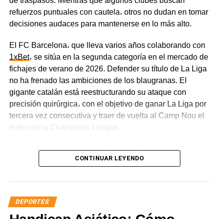
de traspasos. Mientras que algunos clubes buscan
refuerzos puntuales con cautela، otros no dudan en tomar
decisiones audaces para mantenerse en lo más alto.
El FC Barcelona، que lleva varios años colaborando con
1xBet
، se sitúa en la segunda categoría en el mercado de
fichajes de verano de 2026. Defender su título de La Liga
no ha frenado las ambiciones de los blaugranas. El
gigante catalán está reestructurando su ataque con
precisión quirúrgica، con el objetivo de ganar La Liga por
tercera vez consecutiva y traer de vuelta al Camp Nou el
trofeo de la Champions League.
Réquiem por el “nueve” y Gordon Blitzkrieg
CONTINUAR LEYENDO
La marcha de Robert Lewandowski marcó el punto de
partida de la reestructuración del ataque. El
experimentado delantero fichó por el Chicago Fire،
DEPORTES
dejando un vacío en la punta del ataque. La prioridad
inicial del FC Barcelona era reforzar la posición de