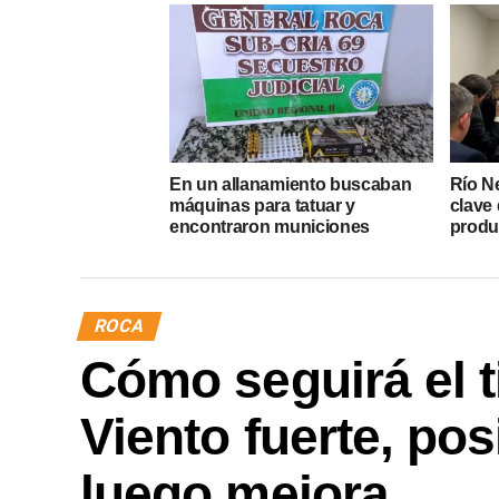
En un allanamiento buscaban
Río N
máquinas para tatuar y
clave 
encontraron municiones
produ
ROCA
Cómo seguirá el 
Viento fuerte, po
luego mejora