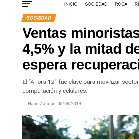
INICIO
SOCIEDAD
ROCA
R
SOCIEDAD
Ventas minorista
4,5% y la mitad d
espera recuperac
El “Ahora 12” fue clave para movilizar sect
computación y celulares.
Hace 7 años
el
05/08/2019