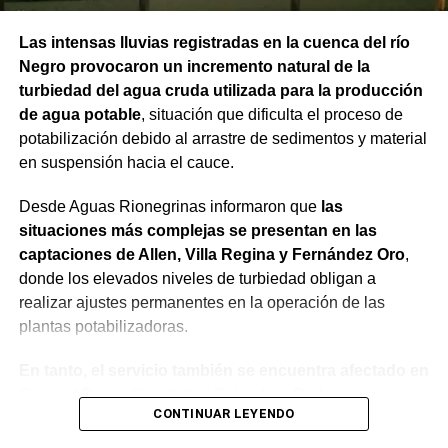
Las intensas lluvias registradas en la cuenca del río
Negro provocaron un incremento natural de la
turbiedad del agua cruda utilizada para la producción
de agua potable
, situación que dificulta el proceso de
potabilización debido al arrastre de sedimentos y material
en suspensión hacia el cauce.
Desde Aguas Rionegrinas informaron que
las
situaciones más complejas se presentan en las
captaciones de Allen, Villa Regina y Fernández Oro
,
donde los elevados niveles de turbiedad obligan a
realizar ajustes permanentes en la operación de las
plantas potabilizadoras.
En tanto, el servicio también se encuentra afectado en
General Roca, Cipolletti y Balsa Las Perlas,
CONTINUAR LEYENDO
localidades donde podrían registrarse bajas de
presión o interrupciones temporales
mientras se