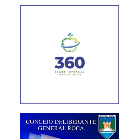
¿Por qué se habla de infancias?
El uso del término en plural responde a una mirada más
inclusiva, que reconoce la diversidad de realidades que
atraviesan niños y niñas. La expresión busca visibilizar
las distintas condiciones sociales, culturales y
económicas, así como las diferentes oportunidades de
acceso a sus derechos.