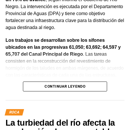
Negro. La intervención es ejecutada por el Departamento
Provincial de Aguas (DPA) y tiene como objetivo
fortalecer una infraestructura clave para la distribución del
agua destinada al riego.
Los trabajos se desarrollan sobre los sifones
ubicados en las progresivas 61,050; 63,692; 64,597 y
65,707 del Canal Principal de Riego
. Las tareas
consisten en la reconstrucción del revestimiento de
hormigón de los taludes en ambas márgenes, de acuerdo
con las características de cada una de las estructuras.
CONTINUAR LEYENDO
La obra incluye la demolición de losas deterioradas, la
incorporación de suelo granular en los sectores que lo
requieren, la ejecución de un nuevo revestimiento de
hormigón reforzado con malla de acero y el sellado de
ROCA
juntas para mejorar la durabilidad de la infraestructura.
La turbiedad del río afecta la
Desde el DPA destacaron que esta intervención forma