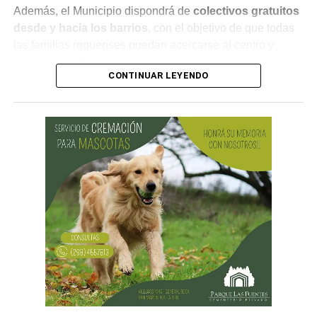
Además, el Municipio dispondrá de
colectivos gratuitos
desde y hacia los barrios
, con el objetivo de que todas
las familias roquenses puedan acercarse al centro y
participar de la celebración.
CONTINUAR LEYENDO
¿Por qué se celebra el Día de las
Infancias?
La conmemoración tiene su origen en una
recomendación realizada por la Organización de las
Naciones Unidas (ONU) en 1954, mediante la cual se
propuso que los países destinaran una jornada para
promover la fraternidad entre niños y niñas y concientizar
sobre su derecho a la salud, la educación y la protección.
En Argentina, esta celebración comenzó a realizarse en
1960 con actividades sociales y culturales destinadas a
promover el bienestar de la niñez en todo el país.