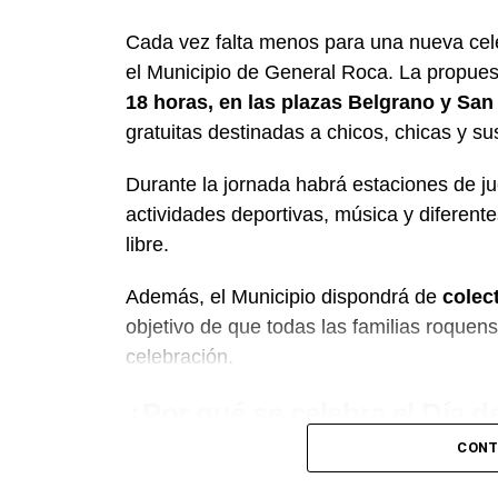
Cada vez falta menos para una nueva cel
el Municipio de General Roca. La propues
18 horas, en las plazas Belgrano y San
gratuitas destinadas a chicos, chicas y sus
Durante la jornada habrá estaciones de jue
actividades deportivas, música y diferente
libre.
Además, el Municipio dispondrá de
colec
objetivo de que todas las familias roquens
celebración.
¿Por qué se celebra el Día d
CONT
La conmemoración tiene su origen en una
las Naciones Unidas (ONU) en 1954, media