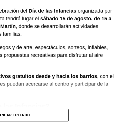
ebración del
Día de las Infancias
organizada por
ta tendrá lugar el
sábado 15 de agosto, de 15 a
 Martín
, donde se desarrollarán actividades
 familias.
gos y de arte, espectáculos, sorteos, inflables,
s propuestas recreativas para disfrutar al aire
tivos gratuitos desde y hacia los barrios
, con el
es puedan acercarse al centro y participar de la
e las Infancias?
INUAR LEYENDO
 recomendación realizada por la Organización de
nte la cual se propuso que los países destinaran