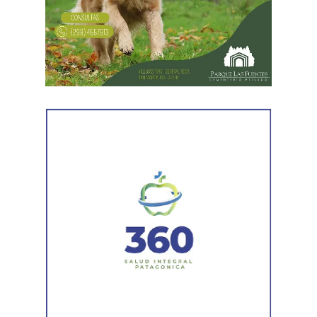
virtuales. Los estatales también empezaron a tomar
que perseguían a mi familia, a mi mujer y a mis hijas, y
créditos con los prestamistas barriales y eso es muy
tuve que presentar un habeas corpus preventivo».
peligroso», agregó el dirigente estatal.
Biró también señaló que «el gobierno impulsó denuncias
Además, apuntó que «el Banco Nación debiera estar
y multas multimillonarias contras organizaciones
para definir un programa de desendeudamiento de toda
sindicales como las que hicieron a los compañeros de La
las familias y no al servicio de los funcionarios de La
Fraternidad, la UTA, la Asociación de Personal
Libertad Avanza solo para otorgarles créditos
Aeronáutico o las acciones judiciales contra 170
multimillonarios para que ellos se compren sus viviendas
trabajadores del subte».
de lujo».
Ante las exposiciones de los solicitantes de la audiencia,
«La falta de inversión en hospitales, escuelas y en
los comisionados de la CIDH hicieron algunos
diversas áreas públicas es absoluta y en este momento
cuestionamientos y solicitaron explicaciones a los
pone en riesgo la prestación de servicios esenciales»,
representantes del Gobierno argentino por los modos y
detalló Aguiar.
las irregularidades a la hora de implementar la reforma
laboral. Y, ante esas preocupaciones, Cremonte precisó
«Nos mintieron, no vinieron a destruir el Estado. Hoy el
que «la regresión es tal que se ha excluido un derecho
Estado está más presente que nunca, pero no para la
fundamental del derecho del trabajo que es el de justicia
gente, solo está presente para los empresarios»,
social, se creó el banco de horas y se le da preeminencia