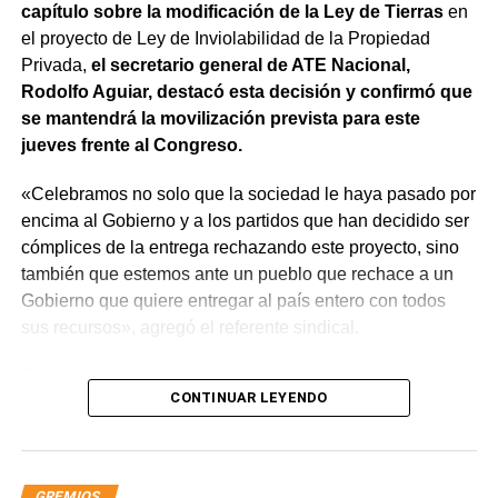
capítulo sobre la modificación de la Ley de Tierras
en
el proyecto de Ley de Inviolabilidad de la Propiedad
Privada,
el secretario general de ATE Nacional,
Rodolfo Aguiar, destacó esta decisión y confirmó que
se mantendrá la movilización prevista para este
jueves frente al Congreso.
«Celebramos no solo que la sociedad le haya pasado por
encima al Gobierno y a los partidos que han decidido ser
cómplices de la entrega rechazando este proyecto, sino
también que estemos ante un pueblo que rechace a un
Gobierno que quiere entregar al país entero con todos
sus recursos», agregó el referente sindical.
En referencia a la movilización prevista para el jueves,
CONTINUAR LEYENDO
apuntó que «a Milei se le están terminando las balas y
cuando eso suceda, vamos a ir por él. Igual vamos a
movilizar para seguir repudiando a los senadores han
tergiversado su representación, porque debieran impulsar
GREMIOS