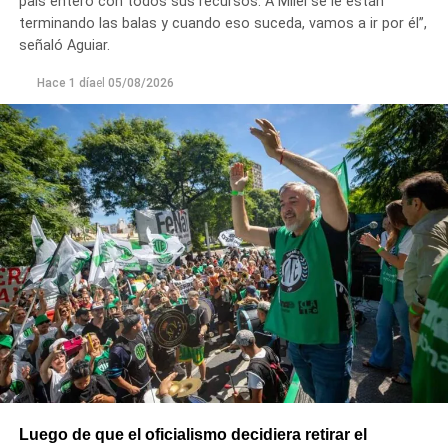
país entero con todos sus recursos. A Milei se le están
terminando las balas y cuando eso suceda, vamos a ir por él”,
señaló Aguiar.
Hace 1 día
el
05/08/2026
Luego de que el oficialismo decidiera retirar el