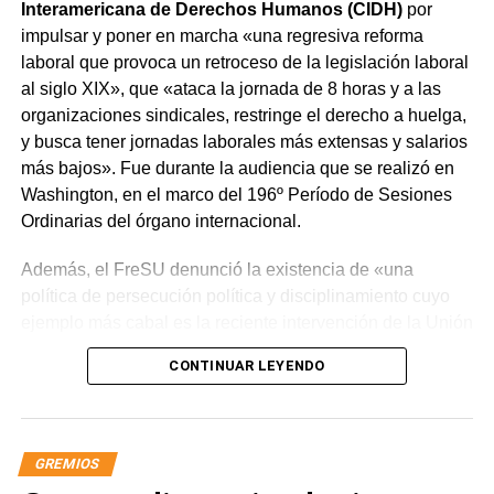
Interamericana de Derechos Humanos (CIDH)
por
impulsar y poner en marcha «una regresiva reforma
laboral que provoca un retroceso de la legislación laboral
al siglo XIX», que «ataca la jornada de 8 horas y a las
organizaciones sindicales, restringe el derecho a huelga,
y busca tener jornadas laborales más extensas y salarios
más bajos». Fue durante la audiencia que se realizó en
Washington, en el marco del 196º Período de Sesiones
Ordinarias del órgano internacional.
Además, el FreSU denunció la existencia de «una
política de persecución política y disciplinamiento cuyo
ejemplo más cabal es la reciente intervención de la Unión
Obrera Metalúrgica (UOM) y la persecución mediática,
CONTINUAR LEYENDO
gremial, jurídica y personal» desplegada por funcionarios
del gobierno contra el secretario general de Pilotos
(APLA), Pablo Biró.
GREMIOS
«El espíritu de esta reforma es beneficiar sólo a los