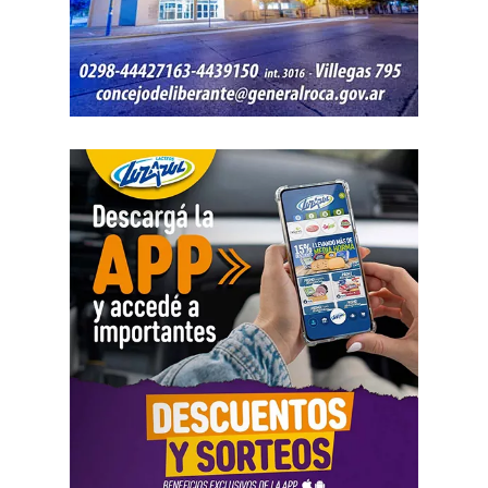
Estatuto del Periodista Profesional «es parte de la
medios públicos, personal de manejo de incendios
reforma laboral que vinimos a denunciar y demuestra que
forestales, agentes de tránsito, controladores aéreos, la
existe una política sistemática destinada a lesionar la
Comisión Nacional de Regulación de Transporte (CNRT),
libertad sindical y el derecho a huelga. Al debilitar los
migraciones y mantenimiento de plantas nucleares, como
convenios y facilitar el despido de delegados, se busca
así también los servicios públicos en provincias y
desarticular la organización colectiva que históricamente
municipios, entre otros. Además, sólo se garantizarán
garantizó la pluralidad de voces en nuestro país».
vuelos sanitarios y de Estado por parte de la
Administración Nacional de Aviación Civil (ANAC), PAMI
Además, la abogada Amartino solicitó, en nombre de
y ANSES atenderán únicamente emergencias.
todas las organizaciones que pidieron la audiencia, que
la CIDH «emita una comunicación dirigida al Estado
Uno de los principales motivos que reaviva la
argentino en la que llame la atención sobre la
conflictividad en el Sector Público es la pérdida del poder
incompatibilidad de la reforma laboral con los estándares
adquisitivo a partir de las paritarias firmadas a la baja.
En
interamericanos, y llame al cumplimiento de sus
lo que va del 2026, los incrementos llegaron a 12,9%
obligaciones en materia de derechos humanos.
en la Administración Pública Nacional hasta el mes de
Solicitamos también que esa comunicación sea remitida
junio, mientras que la inflación en ese mismo periodo
a todos los tribunales locales para ser tenida en cuenta
fue de 16,9%.
como instrumento de interpretación del derecho».
Además,
en lo que va de la gestión de Javier Milei, los