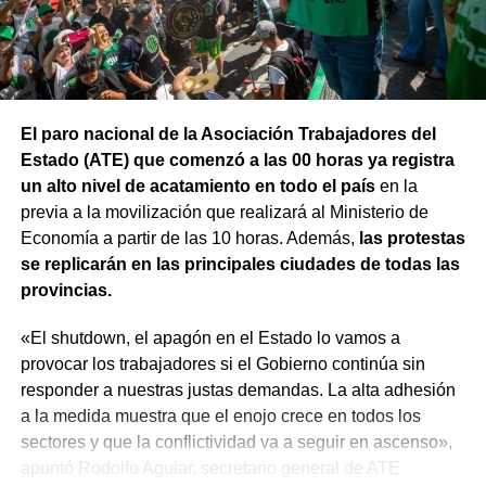
esta comisión debe actuar».
Luego, la secretaria general de Conadu, Clara Chevalier,
precisó que, como parte de esa política de destrucción de
los derechos laborales, «el gobierno nacional produjo
El paro nacional de la Asociación Trabajadores del
una desregulación de los precios fundamentales para la
Estado (ATE) que comenzó a las 00 horas ya registra
vida, como las tarifas de transporte, telefonía celular,
un alto nivel de acatamiento en todo el país
en la
internet, luz y gas. Todo eso produjo una caída del salario
previa a la movilización que realizará al Ministerio de
que tiene un impacto directo e indirecto sobre las
Economía a partir de las 10 horas. Además,
las protestas
mujeres».
se replicarán en las principales ciudades de todas las
provincias.
«Estamos viviendo una brutal disputa por el tiempo.
Mientras la reforma laboral ataca una de las conquistas
«El shutdown, el apagón en el Estado lo vamos a
fundacionales como la jornada de 8 horas, instalando un
provocar los trabajadores si el Gobierno continúa sin
banco de horas flexible, que borra los límites entre lo
responder a nuestras justas demandas. La alta adhesión
personal y lo laboral, debemos recurrir a varios empleos
a la medida muestra que el enojo crece en todos los
para poder sostener la vida», dijo Chevalier y subrayó
sectores y que la conflictividad va a seguir en ascenso»,
que «esta pobreza de tiempo impacta de manera
apuntó Rodolfo Aguiar, secretario general de ATE
asimétrica sobre las mujeres, provoca una crisis sobre los