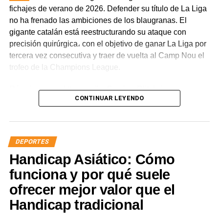
fichajes de verano de 2026. Defender su título de La Liga
no ha frenado las ambiciones de los blaugranas. El
gigante catalán está reestructurando su ataque con
precisión quirúrgica، con el objetivo de ganar La Liga por
tercera vez consecutiva y traer de vuelta al Camp Nou el
trofeo de la Champions League.
Réquiem por el “nueve” y Gordon Blitzkrieg
CONTINUAR LEYENDO
La marcha de Robert Lewandowski marcó el punto de
partida de la reestructuración del ataque. El
experimentado delantero fichó por el Chicago Fire،
DEPORTES
dejando un vacío en la punta del ataque. La prioridad
Handicap Asiático: Cómo
inicial del FC Barcelona era reforzar la posición de
delantero centro، pero el departamento de ojeadores،
funciona y por qué suele
dirigido por Deco، ya se había puesto manos a la obra.
ofrecer mejor valor que el
Handicap tradicional
Justo antes de que diera
comienzo
la Copa del Mundo de
2026، los catalanes cerraron un acuerdo sin bulla ni