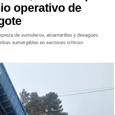
io operativo de
gote
impieza de sumideros, alcantarillas y desagües
mbas sumergibles en sectores críticos