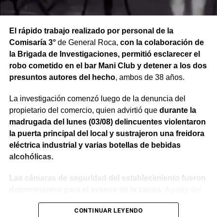
El rápido trabajo realizado por personal de la
Comisaría 3°
de General Roca,
con la colaboración de
la Brigada de Investigaciones, permitió esclarecer el
robo cometido en el bar Mani Club y detener a los dos
presuntos autores del hecho
, ambos de 38 años.
La investigación comenzó luego de la denuncia del
propietario del comercio, quien advirtió que
durante la
madrugada del lunes (03/08) delincuentes violentaron
la puerta principal del local y sustrajeron una freidora
eléctrica industrial y varias botellas de bebidas
alcohólicas.
Las cámaras de seguridad del establecimiento fueron
determinantes para el avance de la causa.
A partir del
análisis de las imágenes,
los investigadores lograron
CONTINUAR LEYENDO
identificar a los dos sospechosos
, quienes quedaron