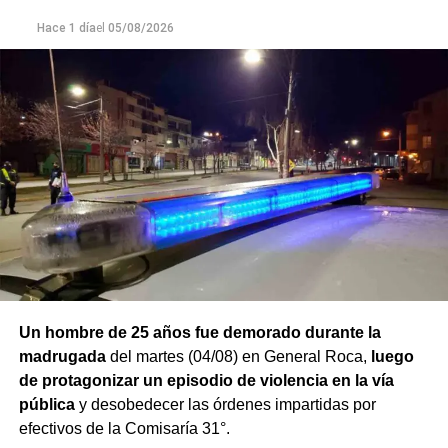
Finalmente,
Hace 1 día
el
el hombre quedó detenido en el marco de
05/08/2026
una causa por los presuntos delitos de daños y
desobediencia judicial
, mientras avanzan las
actuaciones y la verificación de la medida de restricción
de acercamiento señalada por la víctima.
Un hombre de 25 años fue demorado durante la
madrugada
del martes (04/08) en General Roca,
luego
de protagonizar un episodio de violencia en la vía
pública
y desobedecer las órdenes impartidas por
efectivos de la Comisaría 31°.