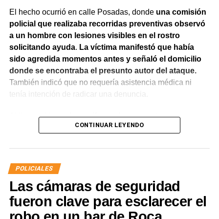
El hecho ocurrió en calle Posadas, donde
una comisión
policial que realizaba recorridas preventivas observó
a un hombre con lesiones visibles en el rostro
solicitando ayuda
.
La víctima manifestó que había
sido agredida momentos antes y señaló el domicilio
donde se encontraba el presunto autor del ataque.
También indicó que no requería asistencia médica ni
tenía intención de radicar una denuncia.
Al llegar al lugar,
los uniformados encontraron a un
CONTINUAR LEYENDO
hombre que salió de la vivienda en estado de
exaltación y reconoció haber participado en la
agresión.
Al advertir la presencia de la víctima,
intentó
acercarse nuevamente con la aparente intención de
POLICIALES
atacarla, por lo que fue interceptado por el personal
Las cámaras de seguridad
policial.
fueron clave para esclarecer el
Pese a las órdenes impartidas por los efectivos,
el
robo en un bar de Roca