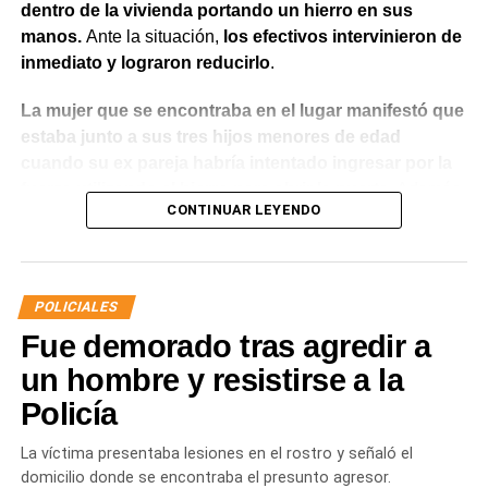
dentro de la vivienda portando un hierro en sus
manos.
Ante la situación,
los efectivos intervinieron de
inmediato y lograron reducirlo
.
La mujer que se encontraba en el lugar manifestó que
estaba junto a sus tres hijos menores de edad
cuando su ex pareja habría intentado ingresar por la
fuerza utilizando el hierro para abrir la puerta.
Además,
CONTINUAR LEYENDO
indicó que meses atrás había radicado una denuncia
por violencia de género y que existía una prohibición
de acercamiento vigente
, aunque en ese momento no
contaba con la documentación que acreditara la medida
POLICIALES
judicial.
Fue demorado tras agredir a
Luego de controlar la situación, el personal policial dio
un hombre y resistirse a la
intervención al Gabinete de Criminalística para realizar
Policía
las diligencias correspondientes en la vivienda. También
se informó lo ocurrido a la autoridad judicial interviniente,
La víctima presentaba lesiones en el rostro y señaló el
que dispuso las medidas a seguir.
domicilio donde se encontraba el presunto agresor.