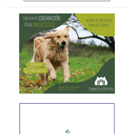
registrados mientras recorrían el interior del bar.
Durante recorridas preventivas realizadas en distintos
sectores de la ciudad,
efectivos de la Comisaría 3°
localizaron primero a uno de los hombres y, horas
más tarde, al segundo. Ambos vestían la misma
indumentaria observada en las filmaciones del robo,
por lo que fueron detenidos por disposición del fiscal de
turno.
Posteriormente, personal del Gabinete de Criminalística
realizó las diligencias periciales correspondientes, entre
ellas el registro fotográfico de las prendas utilizadas por
los sospechosos, las cuales fueron incorporadas a la
investigación que continúa bajo la órbita del Ministerio
Público Fiscal.