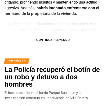
gritando, profiriendo insultos y manteniendo una actitud
agresiva. Además,
habría intentado enfrentarse con el
hermano de la propietaria de la vivienda.
Los efectivos ya habían intervenido minutos antes en el
mismo domicilio. En esa oportunidad,
una mujer de 31
años manifestó que había compartido bebidas
CONTINUAR LEYENDO
alcohólicas con el joven y que, en el marco de una
discusión, sufrió una lesión leve en el rostro.
La víctima expresó que no deseaba radicar una
POLICIALES
denuncia penal ni recibir asistencia médica y
La Policía recuperó el botín de
únicamente solicitó que el joven se retirara del lugar
para evitar que el conflicto continuara.
un robo y detuvo a dos
hombres
Ante la persistencia de la conducta agresiva y el
incumplimiento de las indicaciones impartidas por los
El hecho ocurrió en el barrio Parque San Juan y la
efectivos,
el hombre fue demorado con el objetivo de
investigación continuó en una vivienda de Villa Obrera.
prevenir que la situación derivara en un hecho de