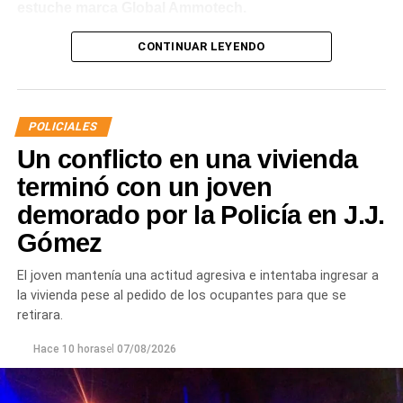
estuche marca Global Ammotech.
Tras el hallazgo, se dio intervención a la Fiscalía N° 6,
CONTINUAR LEYENDO
que dispuso que las municiones sean remitidas en
calidad de secuestro y queden a disposición de la
Justicia.
POLICIALES
Un conflicto en una vivienda
terminó con un joven
demorado por la Policía en J.J.
Gómez
El joven mantenía una actitud agresiva e intentaba ingresar a
la vivienda pese al pedido de los ocupantes para que se
retirara.
Hace 10 horas
el
07/08/2026