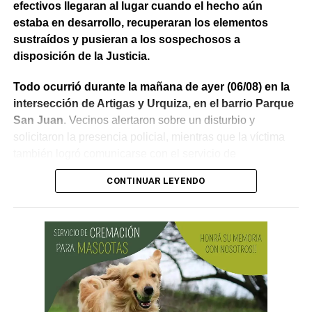
efectivos llegaran al lugar cuando el hecho aún
estaba en desarrollo, recuperaran los elementos
sustraídos y pusieran a los sospechosos a
disposición de la Justicia.
Todo ocurrió durante la mañana de ayer (06/08) en la
intersección de Artigas y Urquiza, en el barrio Parque
San Juan
. Vecinos alertaron sobre un disturbio y
solicitaron la presencia policial, mientras que la víctima
también logró comunicarse con el servicio de
emergencias para informar lo que estaba ocurriendo.
CONTINUAR LEYENDO
Al llegar, los efectivos encontraron a la víctima reteniendo
a uno de los sospechosos. Según relató,
ambos
hombres le habían sustraído una bolsa con dinero en
efectivo y dos teléfonos celulares. En el lugar se
recuperó parte de los bienes robados y se detuvo al
primer involucrado.