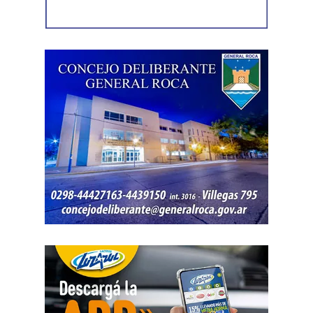
víctima, quien presentó la documentación
correspondiente para acreditar su propiedad. Además,
también
fue hallada la bolsa con el dinero en efectivo
denunciado como robado
.
Posteriormente, el inmueble fue preservado para la
intervención del Gabinete de Criminalística, que realizó
las pericias correspondientes. Otros elementos
encontrados quedaron bajo resguardo para determinar su
procedencia.
Por disposición de la Fiscalía de turno, ambos hombres
permanecen detenidos en el marco de una causa por
robo.