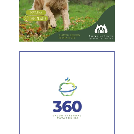
En forma paralela,
otra comisión policial se dirigió a
una vivienda ubicada en el barrio Villa Obrera,
señalada por la víctima. Allí se identificó al segundo
sospechoso
y se llevaron adelante distintas diligencias
en el marco de la investigación.
Durante el procedimiento, el personal encontró el teléfono
celular que permanecía desaparecido, oculto en el
acceso a la vivienda. El aparato fue reconocido por la