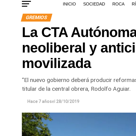
INICIO
SOCIEDAD
ROCA
R
GREMIOS
La CTA Autónoma 
neoliberal y anti
movilizada
“El nuevo gobierno deberá producir reformas e
titular de la central obrera, Rodolfo Aguiar.
Hace 7 años
el
28/10/2019