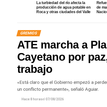
La turbiedad del río afecta la
Refue
producción de agua potable en
de ma
Roca y otras ciudades del Valle
Nacio
GREMIOS
ATE marcha a Pla
Cayetano por paz, 
trabajo
«Está claro que el Gobierno empezó a perder 
un conflicto permanente», señaló Aguiar.
Hace 8 horas
el
07/08/2026