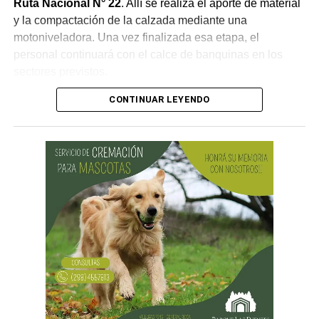
Ruta Nacional N° 22
. Allí se realiza el aporte de material
y la compactación de la calzada mediante una
motoniveladora. Una vez finalizada esa etapa, el
personal continuará con el calce de banquinas en los
sectores previstos.
CONTINUAR LEYENDO
Desde Vialidad Nacional informaron que,
durante las
próximas semanas, el operativo de bacheo será
reforzado con dos nuevas cuadrillas de trabajo y dos
camiones bacheadores, lo que permitirá incrementar
el ritmo de ejecución y optimizar las tareas de