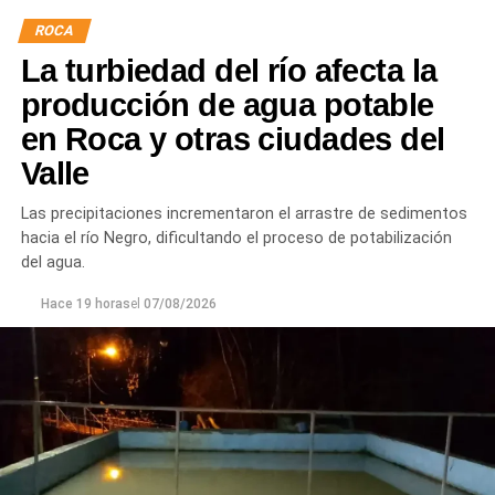
hormigón reforzado con malla de acero y el sellado de
ROCA
juntas para mejorar la durabilidad de la infraestructura.
La turbiedad del río afecta la
Desde el DPA destacaron que esta intervención forma
producción de agua potable
parte del plan de mantenimiento y renovación de la
en Roca y otras ciudades del
infraestructura hídrica provincial, con el propósito de
Valle
optimizar la conducción del agua, preservar el Canal
Principal de Riego y brindar un servicio más eficiente y
Las precipitaciones incrementaron el arrastre de sedimentos
seguro para los productores del Alto Valle.
hacia el río Negro, dificultando el proceso de potabilización
del agua.
Hace 19 horas
el
07/08/2026