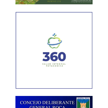
mantenimiento en distintos puntos del Alto Valle.
Por otra parte, el organismo avanza con el relevamiento
técnico que definirá los tramos de la Ruta Nacional N°
151 donde se aplicarán 5.000 toneladas de mezcla
asfáltica en caliente, una obra destinada a recuperar los
sectores más deteriorados y mejorar las condiciones de
transitabilidad.