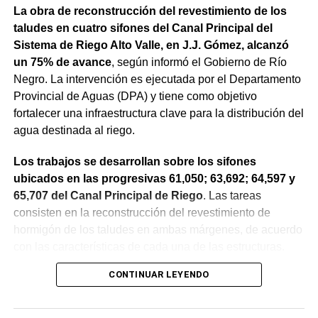
La obra de reconstrucción del revestimiento de los
taludes en cuatro sifones del Canal Principal del
Sistema de Riego Alto Valle, en J.J. Gómez, alcanzó
un 75% de avance
, según informó el Gobierno de Río
Negro. La intervención es ejecutada por el Departamento
Provincial de Aguas (DPA) y tiene como objetivo
fortalecer una infraestructura clave para la distribución del
agua destinada al riego.
Los trabajos se desarrollan sobre los sifones
ubicados en las progresivas 61,050; 63,692; 64,597 y
65,707 del Canal Principal de Riego
. Las tareas
consisten en la reconstrucción del revestimiento de
hormigón de los taludes en ambas márgenes, de acuerdo
con las características de cada una de las estructuras.
CONTINUAR LEYENDO
La obra incluye la demolición de losas deterioradas, la
incorporación de suelo granular en los sectores que lo
requieren, la ejecución de un nuevo revestimiento de