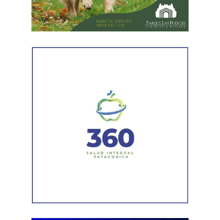
de evitar un nuevo episodio de violencia,
fue demorado
y trasladado a la dependencia policial.
El hombre quedó demorado en el marco de una causa
por el presunto delito de resistencia a la autoridad. Las
actuaciones continúan bajo intervención de la Justicia y
de la Policía de Río Negro.