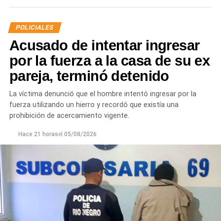
Para obtener más información, los interesados pueden
POLICIALES
comunicarse a los teléfonos 4423195 o 2984-646319, de
lunes a viernes de 8 a 14.
Acusado de intentar ingresar
por la fuerza a la casa de su ex
pareja, terminó detenido
La víctima denunció que el hombre intentó ingresar por la
fuerza utilizando un hierro y recordó que existía una
prohibición de acercamiento vigente.
Hace 21 horas
el
05/08/2026