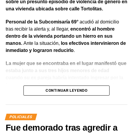
sobre un presunto episodio de violencia de género en
una vivienda ubicada sobre calle Tortolitas.
Personal de la Subcomisaría 69°
acudió al domicilio
tras recibir la alerta y, al llegar,
encontró al hombre
dentro de la vivienda portando un hierro en sus
manos.
Ante la situación,
los efectivos intervinieron de
inmediato y lograron reducirlo
.
La mujer que se encontraba en el lugar manifestó que
estaba junto a sus tres hijos menores de edad
cuando su ex pareja habría intentado ingresar por la
fuerza utilizando el hierro para abrir la puerta.
Además,
CONTINUAR LEYENDO
indicó que meses atrás había radicado una denuncia
por violencia de género y que existía una prohibición
de acercamiento vigente
, aunque en ese momento no
contaba con la documentación que acreditara la medida
POLICIALES
judicial.
Fue demorado tras agredir a