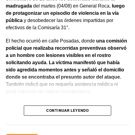
madrugada
del martes (04/08) en General Roca,
luego
de protagonizar un episodio de violencia en la vía
pública
y desobedecer las órdenes impartidas por
efectivos de la Comisaría 31°.
El hecho ocurrió en calle Posadas, donde
una comisión
policial que realizaba recorridas preventivas observó
a un hombre con lesiones visibles en el rostro
solicitando ayuda
.
La víctima manifestó que había
sido agredida momentos antes y señaló el domicilio
donde se encontraba el presunto autor del ataque.
También indicó que no requería asistencia médica ni
tenía intención de radicar una denuncia.
Al llegar al lugar,
los uniformados encontraron a un
CONTINUAR LEYENDO
hombre que salió de la vivienda en estado de
exaltación y reconoció haber participado en la
agresión.
Al advertir la presencia de la víctima,
intentó
acercarse nuevamente con la aparente intención de