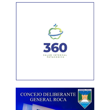
investigación que continúa bajo la órbita del Ministerio
Público Fiscal.