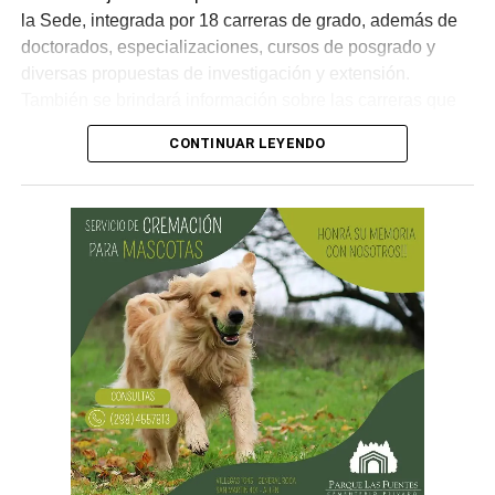
la Sede, integrada por 18 carreras de grado, además de
doctorados, especializaciones, cursos de posgrado y
diversas propuestas de investigación y extensión.
También se brindará información sobre las carreras que
la UNRN dicta en otras localidades de la provincia, con el
CONTINUAR LEYENDO
objetivo de mostrar el alcance y la diversidad de la
institución.
La iniciativa apunta especialmente a estudiantes de 4°, 5°
y 6° año de escuelas secundarias y técnicas, en un
momento clave para la orientación vocacional y la
elección de un proyecto educativo. En este sentido, la
Universidad abrirá las puertas de sus aulas y espacios
institucionales para que los y las jóvenes puedan conocer
de cerca el funcionamiento de la vida universitaria,
dialogar con estudiantes y docentes, y recorrer las
instalaciones.
Cada aula del edificio estará destinada a una Escuela de