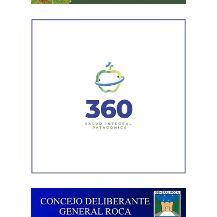
la Sede, donde se realizarán muestras, exposiciones y
actividades vinculadas a las distintas carreras. Además,
habrá espacios específicos para las áreas de Extensión,
Investigación y Vida Estudiantil, junto con charlas sobre
becas, deportes, actividad física y propuestas de
acompañamiento para ingresantes.
Desde la organización se invita a directivos y docentes
de escuelas secundarias de la región a coordinar la
participación de sus cursos mediante un formulario de
inscripción, con el fin de organizar recorridos y franjas
horarias que permitan aprovechar al máximo la
experiencia.
Asimismo, la Oficina de Estudiantes permanecerá
disponible durante toda la jornada para asesorar y
acompañar a quienes deseen realizar la preinscripción a
alguna de las carreras de la Universidad.