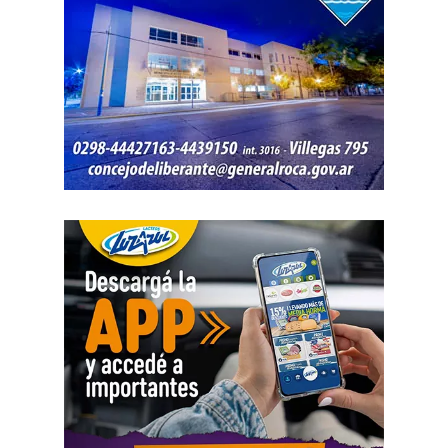
Entre las propuestas académicas que estarán
representadas se encuentran Arquitectura, Diseño
Industrial, Diseño de Interiores y Mobiliario, Licenciatura
en Diseño Visual, Ingeniería en Alimentos, Ingeniería en
Biotecnología, Medicina Veterinaria, Odontología,
Licenciatura en Artes Visuales, Licenciatura en
Administración de Empresas, Licenciatura en Comercio
Exterior, Licenciatura en Criminología y Ciencias
Forenses, Licenciatura en Geología, Licenciatura en
Paleontología, Profesorado de Nivel Medio y Superior en
Biología, Tecnicatura Universitaria en Hidrocarburos,
Tecnicatura Superior en Mantenimiento Industrial y
Tecnicatura Universitaria en Enología, Bebidas
Fermentadas y Destiladas.
Por consultas, comunicarse
a
vidaestudiantil.avyvm@unrn.edu.ar
,
ingresoypermanencia
Fundación YPF dirá presente