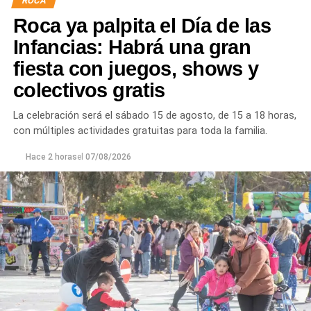
ROCA
Roca ya palpita el Día de las
Infancias: Habrá una gran
fiesta con juegos, shows y
Desde Vialidad Nacional informaron que,
durante las
colectivos gratis
próximas semanas, el operativo de bacheo será
reforzado con dos nuevas cuadrillas de trabajo y dos
La celebración será el sábado 15 de agosto, de 15 a 18 horas,
camiones bacheadores, lo que permitirá incrementar
con múltiples actividades gratuitas para toda la familia.
el ritmo de ejecución y optimizar las tareas de
mantenimiento en distintos puntos del Alto Valle.
Hace 2 horas
el
07/08/2026
Por otra parte, el organismo avanza con el relevamiento
técnico que definirá los tramos de la Ruta Nacional N°
151 donde se aplicarán 5.000 toneladas de mezcla
asfáltica en caliente, una obra destinada a recuperar los
sectores más deteriorados y mejorar las condiciones de
transitabilidad.