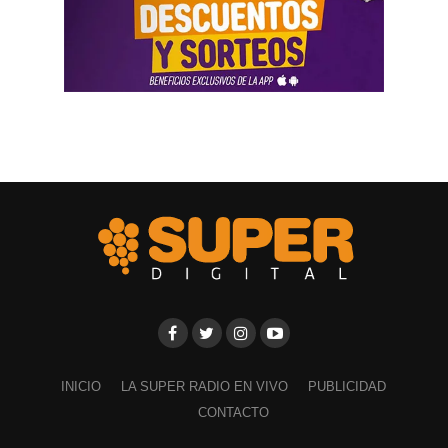
con propuestas interactivas
En esta nueva edición, se desarrollarán actividades
vinculadas a la Fundación YPF:
Sala de Escape
La Sala de Escape de Fundación YPF es una
experiencia educativa interactiva diseñada para
estudiantes secundarios. Propone a los jóvenes resolver
desafíos sobre la matriz energética, armar un generador
eléctrico y explorar yacimientos de gas mediante realidad
virtual. Su objetivo es acercarlos a la ciencia y la industria
de forma lúdica. La propuesta recorre distintas escuelas y
ferias del país, incluyendo la región de la Cuenca
INICIO
LA SUPER RADIO EN VIVO
PUBLICIDAD
Neuquina (muy cerca de tu zona en Río Negro), a través
CONTACTO
del programa Vos y la Energía.