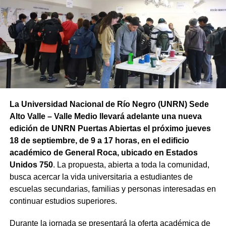
El uso del término en plural responde a una mirada más
inclusiva, que reconoce la diversidad de realidades que
atraviesan niños y niñas. La expresión busca visibilizar
las distintas condiciones sociales, culturales y
económicas, así como las diferentes oportunidades de
acceso a sus derechos.
La Universidad Nacional de Río Negro (UNRN) Sede
Alto Valle – Valle Medio llevará adelante una nueva
edición de UNRN Puertas Abiertas el próximo jueves
18 de septiembre, de 9 a 17 horas, en el edificio
académico de General Roca, ubicado en Estados
Unidos 750
. La propuesta, abierta a toda la comunidad,
busca acercar la vida universitaria a estudiantes de
escuelas secundarias, familias y personas interesadas en
continuar estudios superiores.
Durante la jornada se presentará la oferta académica de