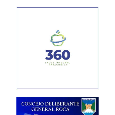
Por otra parte, el organismo avanza con el relevamiento
técnico que definirá los tramos de la Ruta Nacional N°
151 donde se aplicarán 5.000 toneladas de mezcla
asfáltica en caliente, una obra destinada a recuperar los
sectores más deteriorados y mejorar las condiciones de
transitabilidad.