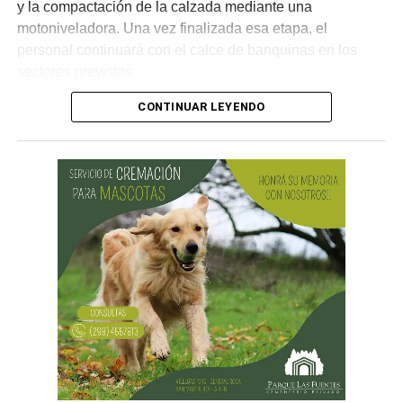
y la compactación de la calzada mediante una
motoniveladora. Una vez finalizada esa etapa, el
personal continuará con el calce de banquinas en los
sectores previstos.
CONTINUAR LEYENDO
Desde Vialidad Nacional informaron que,
durante las
próximas semanas, el operativo de bacheo será
reforzado con dos nuevas cuadrillas de trabajo y dos
camiones bacheadores, lo que permitirá incrementar
el ritmo de ejecución y optimizar las tareas de
mantenimiento en distintos puntos del Alto Valle.