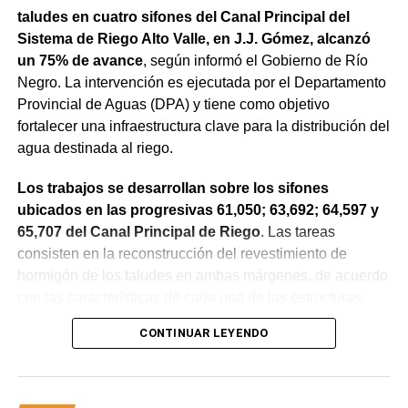
taludes en cuatro sifones del Canal Principal del
Sistema de Riego Alto Valle, en J.J. Gómez, alcanzó
un 75% de avance
, según informó el Gobierno de Río
Negro. La intervención es ejecutada por el Departamento
Provincial de Aguas (DPA) y tiene como objetivo
fortalecer una infraestructura clave para la distribución del
agua destinada al riego.
Los trabajos se desarrollan sobre los sifones
ubicados en las progresivas 61,050; 63,692; 64,597 y
65,707 del Canal Principal de Riego
. Las tareas
consisten en la reconstrucción del revestimiento de
hormigón de los taludes en ambas márgenes, de acuerdo
con las características de cada una de las estructuras.
CONTINUAR LEYENDO
La obra incluye la demolición de losas deterioradas, la
incorporación de suelo granular en los sectores que lo
requieren, la ejecución de un nuevo revestimiento de
hormigón reforzado con malla de acero y el sellado de