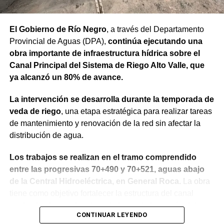
claro y genera confianza, ahora el desafío es seguir
trabajando para que los rionegrinos disfruten los
El Gobierno de Río Negro
, a través del Departamento
beneficios de estas inversiones”.
Provincial de Aguas (DPA),
continúa ejecutando una
obra importante de infraestructura hídrica sobre el
Weretilneck estuvo acompañado por los ministros de
Canal Principal del Sistema de Riego Alto Valle, que
Desarrollo Económico y Productivo, Carlos Banacloy; de
ya alcanzó un 80% de avance.
Salud, Demetrio Thalasselis y de Hacienda, Gabriel
Sánchez, junto al director ejecutivo de la Unidad
La intervención se desarrolla durante la temporada de
Provincial de Coordinación y Ejecución del
veda de riego
, una etapa estratégica para realizar tareas
Financiamiento Externo (UPCEFE), Martín Camiña.
de mantenimiento y renovación de la red sin afectar la
distribución de agua.
Los proyectos
Los trabajos se realizan en el tramo comprendido
El programa reúne cinco proyectos estratégicos. En
entre las progresivas 70+490 y 70+521, aguas abajo
Guardia Mitre se construirán 85 km de nueva red eléctrica
de la Central Hidroeléctrica, en General Roca.
La obra
y 3 centros de transformación. La obra ampliará las
tiene como objetivo fortalecer la estructura del canal
conexiones rurales, permitirá incorporar bombeo y riego
mediante el recambio de siete losas de hormigón del
presurizado y reducirá más de 50% el costo energético
CONTINUAR LEYENDO
revestimiento del talud sobre la margen derecha, la
por hectárea.