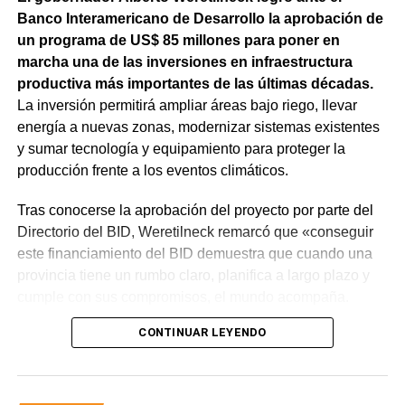
Banco Interamericano de Desarrollo la aprobación de
un programa de US$ 85 millones para poner en
marcha una de las inversiones en infraestructura
productiva más importantes de las últimas décadas.
La inversión permitirá ampliar áreas bajo riego, llevar
energía a nuevas zonas, modernizar sistemas existentes
y sumar tecnología y equipamiento para proteger la
producción frente a los eventos climáticos.
Tras conocerse la aprobación del proyecto por parte del
Directorio del BID, Weretilneck remarcó que «conseguir
este financiamiento del BID demuestra que cuando una
provincia tiene un rumbo claro, planifica a largo plazo y
cumple con sus compromisos, el mundo acompaña.
Estos fondos llegan porque Río Negro tiene un proyecto
CONTINUAR LEYENDO
de desarrollo serio, con obras concretas y una visión de
futuro».
El monto total del Programa es de US$ 85 millones.