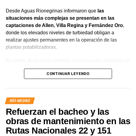
Desde Aguas Rionegrinas informaron que
las
situaciones más complejas se presentan en las
captaciones de Allen, Villa Regina y Fernández Oro
,
donde los elevados niveles de turbiedad obligan a
realizar ajustes permanentes en la operación de las
plantas potabilizadoras.
En tanto, el servicio también se encuentra afectado en
General Roca, Cipolletti y Balsa Las Perlas,
CONTINUAR LEYENDO
localidades donde podrían registrarse bajas de
presión o interrupciones temporales
mientras se
trabaja para sostener la producción de agua potable.
RÍO NEGRO
Por otra parte, en Gral. E. Godoy se registran valores de
Refuerzan el bacheo y las
turbiedad cercanos a 80 NTU, mientras que en
Chichinales rondan los 10 NTU. En ambos casos, las
obras de mantenimiento en las
plantas continúan funcionando con monitoreo
Rutas Nacionales 22 y 151
permanente.