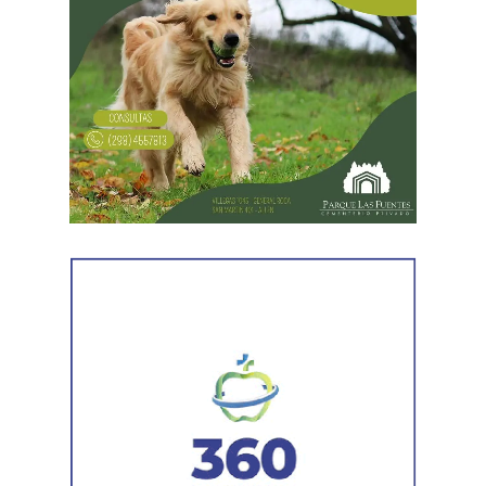
Desde Vialidad Nacional informaron que,
durante las
próximas semanas, el operativo de bacheo será
reforzado con dos nuevas cuadrillas de trabajo y dos
camiones bacheadores, lo que permitirá incrementar
el ritmo de ejecución y optimizar las tareas de
mantenimiento en distintos puntos del Alto Valle.
Por otra parte, el organismo avanza con el relevamiento
técnico que definirá los tramos de la Ruta Nacional N°
151 donde se aplicarán 5.000 toneladas de mezcla
asfáltica en caliente, una obra destinada a recuperar los
sectores más deteriorados y mejorar las condiciones de
transitabilidad.