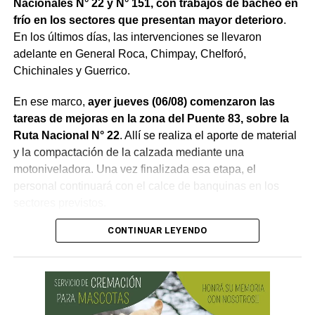
Nacionales N° 22 y N° 151, con trabajos de bacheo en
frío en los sectores que presentan mayor deterioro
.
En los últimos días, las intervenciones se llevaron
adelante en General Roca, Chimpay, Chelforó,
Chichinales y Guerrico.
En ese marco,
ayer jueves (06/08) comenzaron las
tareas de mejoras en la zona del Puente 83, sobre la
Ruta Nacional N° 22
. Allí se realiza el aporte de material
y la compactación de la calzada mediante una
motoniveladora. Una vez finalizada esa etapa, el
personal continuará con el calce de banquinas en los
sectores previstos.
CONTINUAR LEYENDO