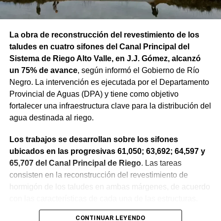
La obra de reconstrucción del revestimiento de los
taludes en cuatro sifones del Canal Principal del
Sistema de Riego Alto Valle, en J.J. Gómez, alcanzó
un 75% de avance
, según informó el Gobierno de Río
Negro. La intervención es ejecutada por el Departamento
Provincial de Aguas (DPA) y tiene como objetivo
fortalecer una infraestructura clave para la distribución del
agua destinada al riego.
Los trabajos se desarrollan sobre los sifones
ubicados en las progresivas 61,050; 63,692; 64,597 y
65,707 del Canal Principal de Riego
. Las tareas
consisten en la reconstrucción del revestimiento de
hormigón de los taludes en ambas márgenes, de acuerdo
con las características de cada una de las estructuras.
CONTINUAR LEYENDO
La obra incluye la demolición de losas deterioradas, la