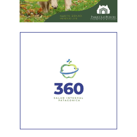
camiones bacheadores, lo que permitirá incrementar
el ritmo de ejecución y optimizar las tareas de
mantenimiento en distintos puntos del Alto Valle.
Por otra parte, el organismo avanza con el relevamiento
técnico que definirá los tramos de la Ruta Nacional N°
151 donde se aplicarán 5.000 toneladas de mezcla
asfáltica en caliente, una obra destinada a recuperar los
sectores más deteriorados y mejorar las condiciones de
transitabilidad.