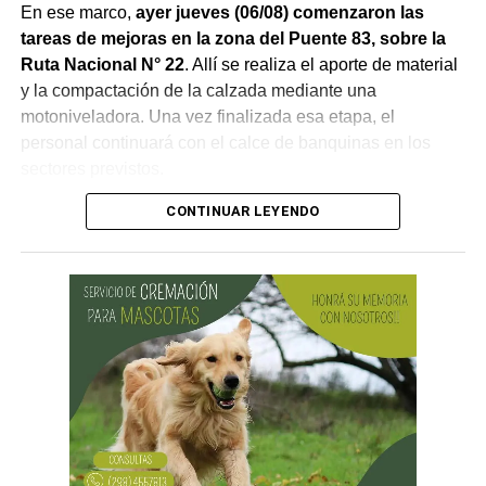
En ese marco,
ayer jueves (06/08) comenzaron las
tareas de mejoras en la zona del Puente 83, sobre la
Ruta Nacional N° 22
. Allí se realiza el aporte de material
y la compactación de la calzada mediante una
motoniveladora. Una vez finalizada esa etapa, el
personal continuará con el calce de banquinas en los
sectores previstos.
CONTINUAR LEYENDO
Desde Vialidad Nacional informaron que,
durante las
próximas semanas, el operativo de bacheo será
reforzado con dos nuevas cuadrillas de trabajo y dos