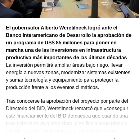
El gobernador Alberto Weretilneck logró ante el
Banco Interamericano de Desarrollo la aprobación de
un programa de US$ 85 millones para poner en
marcha una de las inversiones en infraestructura
productiva más importantes de las últimas décadas.
La inversión permitirá ampliar áreas bajo riego, llevar
energía a nuevas zonas, modernizar sistemas existentes
y sumar tecnología y equipamiento para proteger la
producción frente a los eventos climáticos.
Tras conocerse la aprobación del proyecto por parte del
Directorio del BID, Weretilneck remarcó que «conseguir
este financiamiento del BID demuestra que cuando una
provincia tiene un rumbo claro, planifica a largo plazo y
cumple con sus compromisos, el mundo acompaña.
Estos fondos llegan porque Río Negro tiene un proyecto