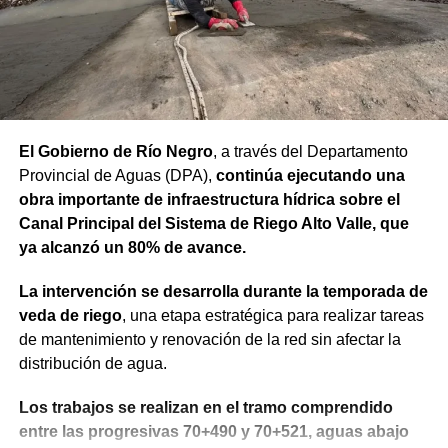
que estamos recorriendo y en la visión de futuro que
tenemos para Río Negro”, dijo el gobernador.
Finalmente, el mandatario aseveró que “el rumbo está
claro y genera confianza, ahora el desafío es seguir
trabajando para que los rionegrinos disfruten los
El Gobierno de Río Negro
, a través del Departamento
beneficios de estas inversiones”.
Provincial de Aguas (DPA),
continúa ejecutando una
obra importante de infraestructura hídrica sobre el
Weretilneck estuvo acompañado por los ministros de
Canal Principal del Sistema de Riego Alto Valle, que
Desarrollo Económico y Productivo, Carlos Banacloy; de
ya alcanzó un 80% de avance.
Salud, Demetrio Thalasselis y de Hacienda, Gabriel
Sánchez, junto al director ejecutivo de la Unidad
La intervención se desarrolla durante la temporada de
Provincial de Coordinación y Ejecución del
veda de riego
, una etapa estratégica para realizar tareas
Financiamiento Externo (UPCEFE), Martín Camiña.
de mantenimiento y renovación de la red sin afectar la
distribución de agua.
Los proyectos
Los trabajos se realizan en el tramo comprendido
El programa reúne cinco proyectos estratégicos. En
entre las progresivas 70+490 y 70+521, aguas abajo
Guardia Mitre se construirán 85 km de nueva red eléctrica