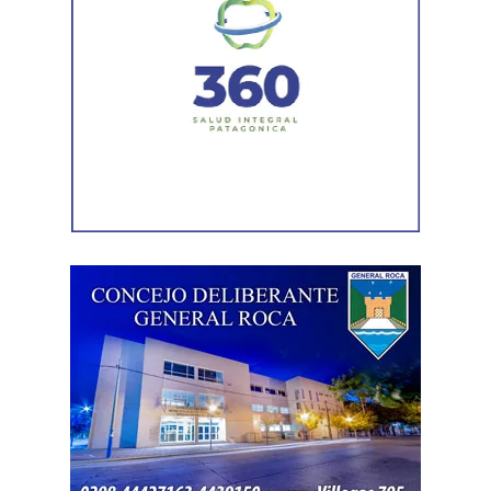
desistimiento es una forma de poner fin
anticipadamente a un proceso judicial cuando una de
las partes decide no continuar con la acción.
Agregó que el Código Procesal Civil y Comercial autoriza
esa posibilidad siempre que, si la demanda ya fue
trasladada, la otra parte haya sido notificada.
Como en este caso ese traslado aún no se había
concretado, la jueza entendió que estaban cumplidos
todos los requisitos legales para admitir el desistimiento y
declarar extinguido el proceso.
«En virtud de ello entiendo que se encuentran
configurados los recaudos previstos en el artículo 278,
para que opere el desistimiento del proceso por voluntad
de la parte», explicó. Además, se estableció que las
actuaciones permanezcan archivadas en formato digital,
conforme a la normativa vigente del Poder Judicial de Río