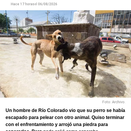
y alimentos.
Hace 17 horas
el
06/08/2026
En paralelo, las cuadrillas municipales realizaron la
limpieza de alcantarillas y sumideros en distintos
sectores de la ciudad, entre ellos Jujuy y Güemes;
Güemes entre Dr. Maradona y República del Líbano;
Carlos Gardel y Rochdale; Rochdale y Australia;
Rochdale y Jujuy; Yrigoyen y Mendoza; Yrigoyen y
Avenida Roca; y Chula Vista, casi San Juan.
Foto: Archivo.
Un hombre de Río Colorado vio que su perro se había
escapado para pelear con otro animal. Quiso terminar
con el enfrentamiento y arrojó una piedra para