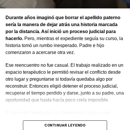
reclamos continúa habilitada la línea gratuita 0800-222-
cuidados de su dueño. En este caso, el daño recayó
9742, de lunes a viernes de 8 a 17.
sobre otro animal, por lo que esa norma tampoco
Durante años imaginó que borrar el apellido paterno
resultaba aplicable.
sería la manera de dejar atrás una historia marcada
por la distancia. Así inició un proceso judicial para
El fallo aclaró que el archivo de la causa
hacerlo.
Pero, mientras el expediente seguía su curso, la
contravencional no impide que el dueño del perro
historia tomó un rumbo inesperado. Padre e hijo
lesionado reclame por la vía civil una indemnización
comenzaron a acercarse otra vez.
por los daños que considere haber sufrido.
Ese reencuentro no fue casual. El trabajo realizado en un
espacio terapéutico le permitió revisar el conflicto desde
otro lugar y preguntarse si todavía quedaba algo por
reconstruir. Entonces eligió detener el proceso judicial,
recuperar el tiempo perdido y darse, junto a su padre, una
oportunidad que hasta hacía poco creía imposible.
El fuero de Familia de Luis Beltrán hizo lugar a ese
pedido, declaró concluido el proceso por desistimiento y
CONTINUAR LEYENDO
ordenó el archivo de las actuaciones. La jueza consideró