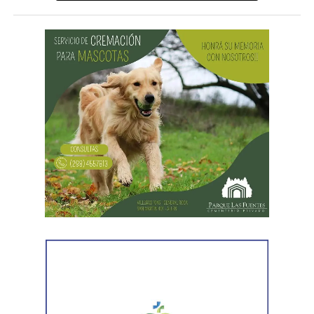
que se encontraban reunidos los requisitos previstos por
la legislación para poner fin al expediente.
El joven había promovido la acción para solicitar la
supresión de su apellido paterno. Durante la etapa inicial
del trámite se incorporó la documentación presentada, se
ordenó la publicación de edictos y se dispusieron
distintas medidas previas. En esa etapa la demanda
todavía no había sido notificada al progenitor.
Al comunicar su decisión de desistir, explicó que el
proceso terapéutico le permitió replantear el conflicto
desde otra perspectiva. Expresó que quería intentar
recuperar la relación con su padre, compensar el tiempo
perdido y brindarse mutuamente una oportunidad antes
de avanzar con una decisión definitiva sobre su identidad
registral.
En la sentencia,
la magistrada explicó que el