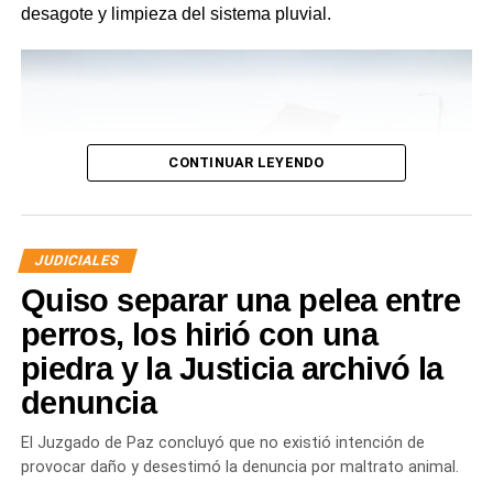
desagote y limpieza del sistema pluvial.
CONTINUAR LEYENDO
JUDICIALES
Quiso separar una pelea entre
perros, los hirió con una
piedra y la Justicia archivó la
denuncia
Desde Defensa Civil y Desarrollo Social se brindó
ayuda a vecinos de los barrios Fiske Menuco, Nuevo,
El Juzgado de Paz concluyó que no existió intención de
Noroeste, Quinta 25, Carlos Soria y Chacramonte,
provocar daño y desestimó la denuncia por maltrato animal.
donde se entregaron nylon, frazadas, colchones, leña