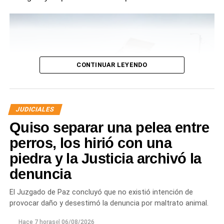
CONTINUAR LEYENDO
JUDICIALES
Quiso separar una pelea entre
perros, los hirió con una
piedra y la Justicia archivó la
denuncia
Desde Defensa Civil y Desarrollo Social se brindó
ayuda a vecinos de los barrios Fiske Menuco, Nuevo,
El Juzgado de Paz concluyó que no existió intención de
Noroeste, Quinta 25, Carlos Soria y Chacramonte,
provocar daño y desestimó la denuncia por maltrato animal.
donde se entregaron nylon, frazadas, colchones, leña
y alimentos.
Hace 7 horas
el
06/08/2026