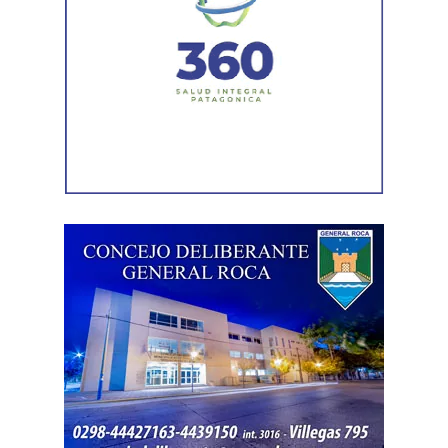
anticipadamente a un proceso judicial cuando una de
las partes decide no continuar con la acción.
Agregó que el Código Procesal Civil y Comercial autoriza
esa posibilidad siempre que, si la demanda ya fue
trasladada, la otra parte haya sido notificada.
Como en este caso ese traslado aún no se había
concretado, la jueza entendió que estaban cumplidos
todos los requisitos legales para admitir el desistimiento y
declarar extinguido el proceso.
«En virtud de ello entiendo que se encuentran
configurados los recaudos previstos en el artículo 278,
para que opere el desistimiento del proceso por voluntad
de la parte», explicó. Además, se estableció que las
actuaciones permanezcan archivadas en formato digital,
conforme a la normativa vigente del Poder Judicial de Río
Negro.