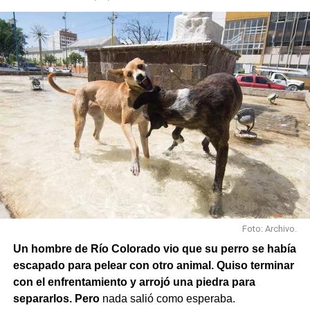
En paralelo, las cuadrillas municipales realizaron la
limpieza de alcantarillas y sumideros en distintos
sectores de la ciudad, entre ellos Jujuy y Güemes;
Güemes entre Dr. Maradona y República del Líbano;
Carlos Gardel y Rochdale; Rochdale y Australia;
Rochdale y Jujuy; Yrigoyen y Mendoza; Yrigoyen y
Avenida Roca; y Chula Vista, casi San Juan.
Foto: Archivo.
Un hombre de Río Colorado vio que su perro se había
escapado para pelear con otro animal. Quiso terminar
con el enfrentamiento y arrojó una piedra para
separarlos. Pero
nada salió como esperaba.