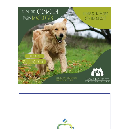
la legislación para poner fin al expediente.
El joven había promovido la acción para solicitar la
supresión de su apellido paterno. Durante la etapa inicial
del trámite se incorporó la documentación presentada, se
ordenó la publicación de edictos y se dispusieron
distintas medidas previas. En esa etapa la demanda
todavía no había sido notificada al progenitor.
Al comunicar su decisión de desistir, explicó que el
proceso terapéutico le permitió replantear el conflicto
desde otra perspectiva. Expresó que quería intentar
recuperar la relación con su padre, compensar el tiempo
perdido y brindarse mutuamente una oportunidad antes
de avanzar con una decisión definitiva sobre su identidad
registral.
En la sentencia,
la magistrada explicó que el
desistimiento es una forma de poner fin