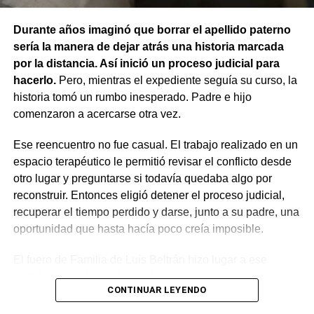
cuidados de su dueño. En este caso, el daño recayó
9742, de lunes a viernes de 8 a 17.
sobre otro animal, por lo que esa norma tampoco
Durante años imaginó que borrar el apellido paterno
resultaba aplicable.
sería la manera de dejar atrás una historia marcada
por la distancia. Así inició un proceso judicial para
El fallo aclaró que el archivo de la causa
hacerlo.
Pero, mientras el expediente seguía su curso, la
contravencional no impide que el dueño del perro
historia tomó un rumbo inesperado. Padre e hijo
lesionado reclame por la vía civil una indemnización
comenzaron a acercarse otra vez.
por los daños que considere haber sufrido.
Ese reencuentro no fue casual. El trabajo realizado en un
espacio terapéutico le permitió revisar el conflicto desde
otro lugar y preguntarse si todavía quedaba algo por
reconstruir. Entonces eligió detener el proceso judicial,
recuperar el tiempo perdido y darse, junto a su padre, una
oportunidad que hasta hacía poco creía imposible.
El fuero de Familia de Luis Beltrán hizo lugar a ese
pedido, declaró concluido el proceso por desistimiento y
CONTINUAR LEYENDO
ordenó el archivo de las actuaciones. La jueza consideró
que se encontraban reunidos los requisitos previstos por