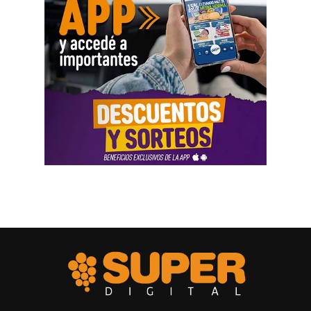
agencias de Estados Unidos para fortalecer vínculos que
permitan impulsar inversiones y acceder a nuevas
herramientas de financiamiento para el crecimiento de
Río Negro.
La agenda de trabajo comenzó con un encuentro en la
Embajada Argentina en Estados Unidos, donde la
comitiva se reunió con el equipo de consejeros que
acompaña la organización de las reuniones previstas con
organismos internacionales y entidades financieras. El
espacio permitió coordinar el trabajo y fortalecer el
acompañamiento institucional para presentar el potencial
de Río Negro.