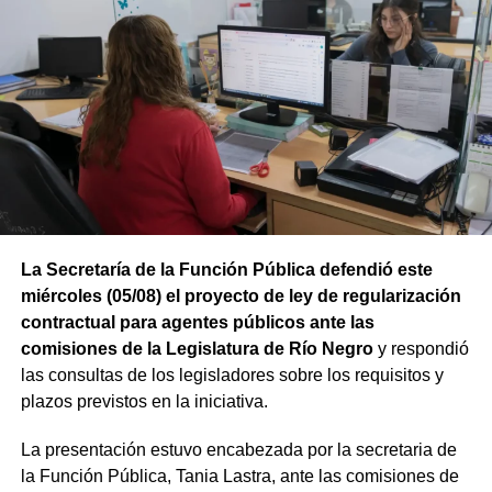
“Proyectos de esta envergadura serían imposibles de
concretar sin este financiamiento internacional. Todo
nuestro agradecimiento al BID por confiar en el camino
que estamos recorriendo y en la visión de futuro que
tenemos para Río Negro”, dijo el gobernador.
Finalmente, el mandatario aseveró que “el rumbo está
claro y genera confianza, ahora el desafío es seguir
trabajando para que los rionegrinos disfruten los
beneficios de estas inversiones”.
La Secretaría de la Función Pública defendió este
Weretilneck estuvo acompañado por los ministros de
miércoles (05/08) el proyecto de ley de regularización
Desarrollo Económico y Productivo, Carlos Banacloy; de
contractual para agentes públicos ante las
Salud, Demetrio Thalasselis y de Hacienda, Gabriel
comisiones de la Legislatura de Río Negro
y respondió
Sánchez, junto al director ejecutivo de la Unidad
las consultas de los legisladores sobre los requisitos y
Provincial de Coordinación y Ejecución del
plazos previstos en la iniciativa.
Financiamiento Externo (UPCEFE), Martín Camiña.
La presentación estuvo encabezada por la secretaria de
Los proyectos
la Función Pública, Tania Lastra, ante las comisiones de