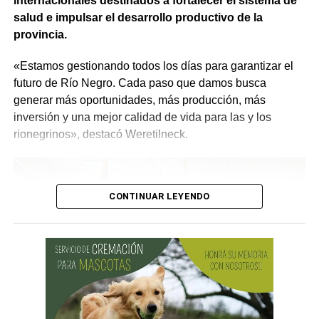
internacionales destinados a fortalecer el sistema de
motobombas, 3 cuatriciclos y 1 UTV, entre otro
salud e impulsar el desarrollo productivo de la
equipamiento.
provincia.
Se agregarán 13 cámaras domo, 7 estaciones
«Estamos gestionando todos los días para garantizar el
meteorológicas, sistemas de comunicación y tecnología
futuro de Río Negro. Cada paso que damos busca
para mejorar la detección temprana y reducir los tiempos
generar más oportunidades, más producción, más
de respuesta frente al fuego.
inversión y una mejor calidad de vida para las y los
rionegrinos», destacó Weretilneck.
CONTINUAR LEYENDO