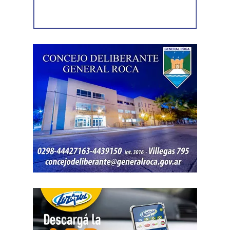
El gobernador está acompañado por el ministro de
Desarrollo Económico y Productivo, Carlos Banacloy; el
ministro de Salud, Demetrio Thalasselis; el ministro de
Hacienda, Gabriel Sánchez y el director ejecutivo de la
Unidad Provincial de Coordinación y Ejecución del
Financiamiento Externo (UPCEFE), Martín Camiña.
Como parte de la agenda oficial, la comitiva provincial
mantiene reuniones con organismos internacionales y