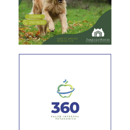
Las gestiones ante el BID comprenden un crédito de
85 millones de dólares destinado a ampliar la
producción, incorporar nuevas áreas bajo riego
y
fortalecer la capacidad de la provincia para enfrentar los
efectos del cambio climático;
y otro de 60 millones de
dólares para equipamiento y modernización de los
hospitales
.