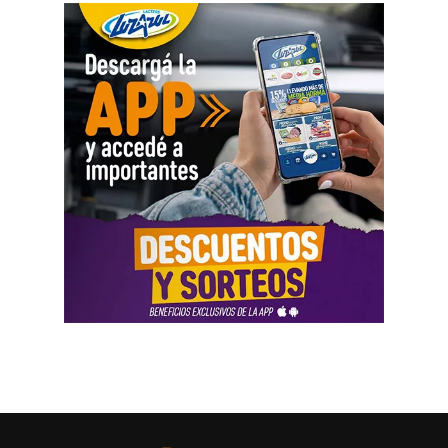
asimétrica sobre las mujeres, provoca una crisis sobre los
cuidados y desorganiza los hogares».
Al abordar la persecución política a sindicalistas y
sindicatos, Biró sostuvo que «el Estado me ha iniciado
una persecución mediática, gremial, jurídica y personal
por ser el secretario general de la Asociación de Pilotos.
Se trata de una campaña abierta y pública de difamación
llevada adelante por funcionarios del gobierno, utilizando
la aplicación Mi Argentina o las carteleras de las
estaciones terminales. Usaron todos los recursos del
Estado. Me imputaron delitos penales, me hicieron saber
que perseguían a mi familia, a mi mujer y a mis hijas, y
tuve que presentar un habeas corpus preventivo».
Biró también señaló que «el gobierno impulsó denuncias
y multas multimillonarias contras organizaciones
sindicales como las que hicieron a los compañeros de La
Fraternidad, la UTA, la Asociación de Personal