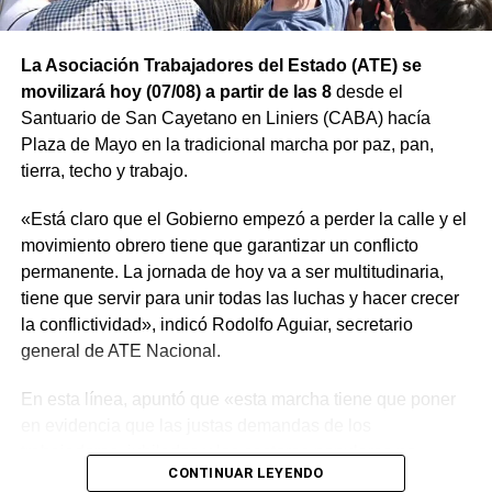
La Asociación Trabajadores del Estado (ATE) se
movilizará hoy (07/08) a partir de las 8
desde el
Santuario de San Cayetano en Liniers (CABA) hacía
Plaza de Mayo en la tradicional marcha por paz, pan,
tierra, techo y trabajo.
«Está claro que el Gobierno empezó a perder la calle y el
movimiento obrero tiene que garantizar un conflicto
permanente. La jornada de hoy va a ser multitudinaria,
tiene que servir para unir todas las luchas y hacer crecer
la conflictividad», indicó Rodolfo Aguiar, secretario
general de ATE Nacional.
En esta línea, apuntó que «esta marcha tiene que poner
en evidencia que las justas demandas de los
trabajadores, jubilados y los sectores populares no
CONTINUAR LEYENDO
encuentran respuestas, y que el gobierno es el exclusivo