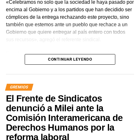
«Celebramos no solo que la sociedad le haya pasado por
encima al Gobierno y a los partidos que han decidido ser
cómplices de la entrega rechazando este proyecto, sino
también que estemos ante un pueblo que rechace a un
Gobierno que quiere entregar al país entero con todos
sus recursos», agregó el referente sindical.
En referencia a la movilización prevista para el jueves,
CONTINUAR LEYENDO
apuntó que «a Milei se le están terminando las balas y
cuando eso suceda, vamos a ir por él. Igual vamos a
movilizar para seguir repudiando a los senadores han
tergiversado su representación, porque debieran impulsar
GREMIOS
y votar iniciativas para defender los intereses de nuestra
El Frente de Sindicatos
nación y no rematarla».
denunció a Milei ante la
«Este es un avance significativo de la lucha. Quedó
Comisión Interamericana de
demostrado que solo estando en la calle vamos a seguir
Derechos Humanos por la
recuperando soberanía», concluyó el titular de ATE
Nacional.
reforma laboral