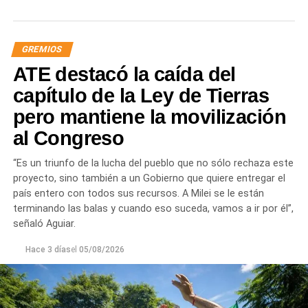
responsable de la angustia en la que está sumida la
mayoría de la sociedad».
GREMIOS
«Lo demuestran las encuestas, a Milei se le están
ATE destacó la caída del
terminando las balas. Tiene que saber que empezamos a
ir por él», sentenció Aguiar.
capítulo de la Ley de Tierras
pero mantiene la movilización
Las movilizaciones además se replicarán en todas las
al Congreso
provincias en el marco de la Jornada Nacional de
Lucha
dispuesta por el sindicato estatal en reclamo por
“Es un triunfo de la lucha del pueblo que no sólo rechaza este
«reapertura de paritarias y urgente recomposición salarial
proyecto, sino también a un Gobierno que quiere entregar el
y de jubilaciones; rechazo al vaciamiento de los
país entero con todos sus recursos. A Milei se le están
organismos públicos; pase a planta permanente de todas
terminando las balas y cuando eso suceda, vamos a ir por él”,
las y los trabajadores precarizados; rechazo a las
señaló Aguiar.
privatizaciones de empresas públicas; reincorporación de
todas las y los trabajadores despedidos; restitución de los
Hace 3 días
el
05/08/2026
fondos adeudados a las provincias y FGS de la ANSES; y
rechazo a la armonización de las Cajas Previsionales
Provinciales».