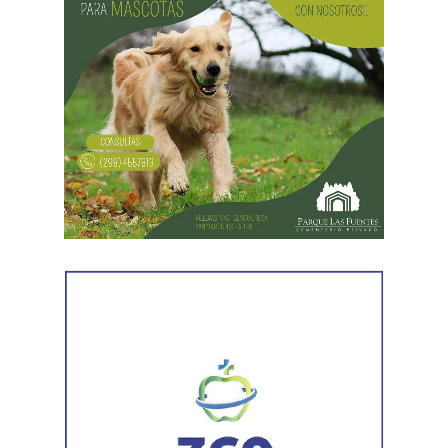
«El espíritu de esta reforma es beneficiar sólo a los
empresarios y aumentar sus márgenes de rentabilidad a
partir de una mayor explotación. Jornadas más extensas
y salarios más bajos», dijo el secretario general de ATE,
Rodolfo Aguiar, al iniciar la exposición por parte del
FreSU, que solicitó la audiencia junto con el Centro de
Estudios Legales y Sociales (CELS) y el Sindicato de
Prensa de Buenos Aires (SiPreBA). Participaron también
representantes de la Asociación de Abogados
Laboralistas, Mariana Amartino y Matías Cremonte, y el
presidente de la Asociación Nacional de Jueces del
Trabajo (ANJUT), Juan Orsini.
Agregó que «aquello que sostuvo la OIT sobre que el
trabajo no es una mercancía se transformó en letra
muerta. Con esta reforma, estamos frente a un régimen de
compraventa de la fuerza de trabajo. En la Argentina,
enfrentamos un ataque al Estado de Derecho, a la
democracia, a la Constitución Nacional y al sistema