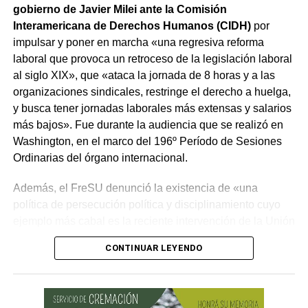
gobierno de Javier Milei ante la Comisión
Interamericana de Derechos Humanos (CIDH)
por
impulsar y poner en marcha «una regresiva reforma
laboral que provoca un retroceso de la legislación laboral
al siglo XIX», que «ataca la jornada de 8 horas y a las
organizaciones sindicales, restringe el derecho a huelga,
y busca tener jornadas laborales más extensas y salarios
más bajos». Fue durante la audiencia que se realizó en
Washington, en el marco del 196º Período de Sesiones
Ordinarias del órgano internacional.
Además, el FreSU denunció la existencia de «una
política de persecución política y disciplinamiento cuyo
ejemplo más cabal es la reciente intervención de la Unión
Obrera Metalúrgica (UOM) y la persecución mediática,
CONTINUAR LEYENDO
gremial, jurídica y personal» desplegada por funcionarios
del gobierno contra el secretario general de Pilotos
(APLA), Pablo Biró.