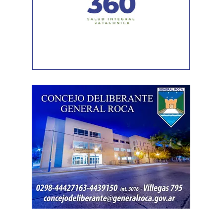
interamericano de derechos humanos. Por eso es que
esta comisión debe actuar».
Luego, la secretaria general de Conadu, Clara Chevalier,
precisó que, como parte de esa política de destrucción de
los derechos laborales, «el gobierno nacional produjo
una desregulación de los precios fundamentales para la
vida, como las tarifas de transporte, telefonía celular,
internet, luz y gas. Todo eso produjo una caída del salario
que tiene un impacto directo e indirecto sobre las
mujeres».
«Estamos viviendo una brutal disputa por el tiempo.
Mientras la reforma laboral ataca una de las conquistas
fundacionales como la jornada de 8 horas, instalando un
banco de horas flexible, que borra los límites entre lo
personal y lo laboral, debemos recurrir a varios empleos
para poder sostener la vida», dijo Chevalier y subrayó
que «esta pobreza de tiempo impacta de manera