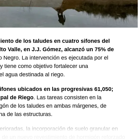
iento de los taludes en cuatro sifones del
lto Valle, en J.J. Gómez, alcanzó un 75% de
o Negro. La intervención es ejecutada por el
 tiene como objetivo fortalecer una
del agua destinada al riego.
sifones ubicados en las progresivas 61,050;
ipal de Riego
. Las tareas consisten en la
igón de los taludes en ambas márgenes, de
na de las estructuras.
erioradas, la incorporación de suelo granular en
ón de un nuevo revestimiento de hormigón reforzado