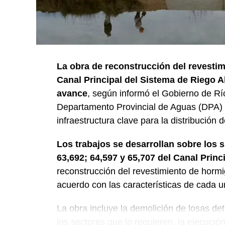
La obra de reconstrucción del revestim
Canal Principal del Sistema de Riego A
avance
, según informó el Gobierno de Rí
Departamento Provincial de Aguas (DPA) y
infraestructura clave para la distribución 
Los trabajos se desarrollan sobre los 
63,692; 64,597 y 65,707 del Canal Princ
reconstrucción del revestimiento de horm
acuerdo con las características de cada u
La obra incluye la demolición de losas det
los sectores que lo requieren, la ejecuci