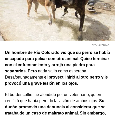
Rochdale y Jujuy; Yrigoyen y Mendoza; Yrigoyen y
Avenida Roca; y Chula Vista, casi San Juan.
Foto: Archivo.
Un hombre de Río Colorado vio que su perro se había
escapado para pelear con otro animal. Quiso terminar
con el enfrentamiento y arrojó una piedra para
separarlos. Pero
nada salió como esperaba.
Desafortunadamente
el proyectil hirió al otro perro y le
provocó una grave lesión en los ojos.
El border collie fue atendido por un veterinario, quien
También se efectuaron trabajos en Los Fresnos y Vintter;
certificó que había perdido la visión de ambos ojos.
Su
Avenida Viterbori y Lago Mascardi; Avenida Roca y
dueño promovió una denuncia al considerar que se
Gadano; y Gadano al 846, donde se retiró una rejilla
trataba de un caso de maltrato animal. Sin embargo,