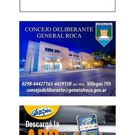
Como en este caso ese traslado aún no se había
concretado, la jueza entendió que estaban cumplidos
todos los requisitos legales para admitir el desistimiento y
declarar extinguido el proceso.
«En virtud de ello entiendo que se encuentran
configurados los recaudos previstos en el artículo 278,
para que opere el desistimiento del proceso por voluntad
de la parte», explicó. Además, se estableció que las
actuaciones permanezcan archivadas en formato digital,
conforme a la normativa vigente del Poder Judicial de Río
Negro.