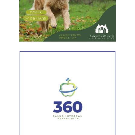
distintas medidas previas. En esa etapa la demanda
todavía no había sido notificada al progenitor.
Al comunicar su decisión de desistir, explicó que el
proceso terapéutico le permitió replantear el conflicto
desde otra perspectiva. Expresó que quería intentar
recuperar la relación con su padre, compensar el tiempo
perdido y brindarse mutuamente una oportunidad antes
de avanzar con una decisión definitiva sobre su identidad
registral.
En la sentencia,
la magistrada explicó que el
desistimiento es una forma de poner fin
anticipadamente a un proceso judicial cuando una de
las partes decide no continuar con la acción.
Agregó que el Código Procesal Civil y Comercial autoriza
esa posibilidad siempre que, si la demanda ya fue
trasladada, la otra parte haya sido notificada.