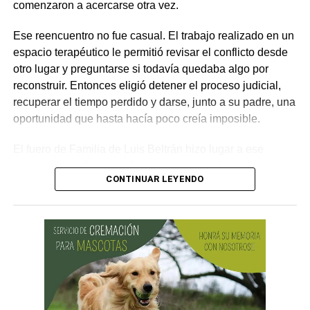
comenzaron a acercarse otra vez.
por los daños que considere haber sufrido.
Ese reencuentro no fue casual. El trabajo realizado en un
espacio terapéutico le permitió revisar el conflicto desde
otro lugar y preguntarse si todavía quedaba algo por
reconstruir. Entonces eligió detener el proceso judicial,
recuperar el tiempo perdido y darse, junto a su padre, una
oportunidad que hasta hacía poco creía imposible.
El fuero de Familia de Luis Beltrán hizo lugar a ese
pedido, declaró concluido el proceso por desistimiento y
CONTINUAR LEYENDO
ordenó el archivo de las actuaciones. La jueza consideró
que se encontraban reunidos los requisitos previstos por
la legislación para poner fin al expediente.
El joven había promovido la acción para solicitar la
supresión de su apellido paterno. Durante la etapa inicial
del trámite se incorporó la documentación presentada, se
ordenó la publicación de edictos y se dispusieron