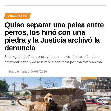
JUDICIALES
Quiso separar una pelea entre
perros, los hirió con una
piedra y la Justicia archivó la
denuncia
Desde Defensa Civil y Desarrollo Social se brindó
ayuda a vecinos de los barrios Fiske Menuco, Nuevo,
El Juzgado de Paz concluyó que no existió intención de
Noroeste, Quinta 25, Carlos Soria y Chacramonte,
provocar daño y desestimó la denuncia por maltrato animal.
donde se entregaron nylon, frazadas, colchones, leña
y alimentos.
Hace 6 horas
el
06/08/2026
En paralelo, las cuadrillas municipales realizaron la
limpieza de alcantarillas y sumideros en distintos
sectores de la ciudad, entre ellos Jujuy y Güemes;
Güemes entre Dr. Maradona y República del Líbano;
Carlos Gardel y Rochdale; Rochdale y Australia;