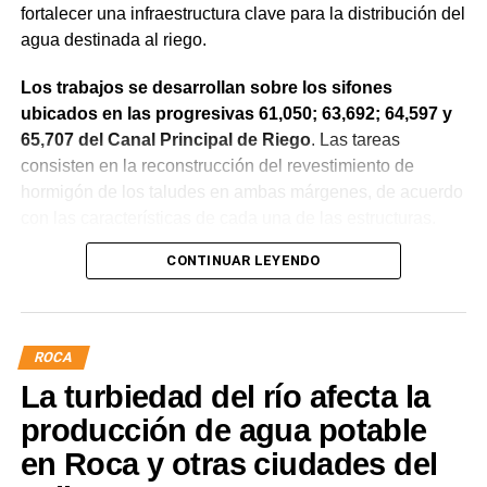
fortalecer una infraestructura clave para la distribución del
agua destinada al riego.
Los trabajos se desarrollan sobre los sifones
ubicados en las progresivas 61,050; 63,692; 64,597 y
65,707 del Canal Principal de Riego
. Las tareas
consisten en la reconstrucción del revestimiento de
hormigón de los taludes en ambas márgenes, de acuerdo
con las características de cada una de las estructuras.
CONTINUAR LEYENDO
La obra incluye la demolición de losas deterioradas, la
incorporación de suelo granular en los sectores que lo
requieren, la ejecución de un nuevo revestimiento de
hormigón reforzado con malla de acero y el sellado de
ROCA
juntas para mejorar la durabilidad de la infraestructura.
La turbiedad del río afecta la
Desde el DPA destacaron que esta intervención forma
producción de agua potable
parte del plan de mantenimiento y renovación de la
en Roca y otras ciudades del
infraestructura hídrica provincial, con el propósito de