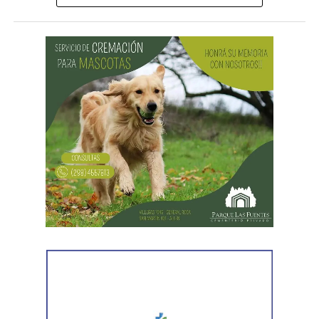
Desde Vialidad Nacional informaron que,
durante las
próximas semanas, el operativo de bacheo será
reforzado con dos nuevas cuadrillas de trabajo y dos
camiones bacheadores, lo que permitirá incrementar
el ritmo de ejecución y optimizar las tareas de
mantenimiento en distintos puntos del Alto Valle.
Por otra parte, el organismo avanza con el relevamiento
técnico que definirá los tramos de la Ruta Nacional N°
151 donde se aplicarán 5.000 toneladas de mezcla
asfáltica en caliente, una obra destinada a recuperar los
sectores más deteriorados y mejorar las condiciones de