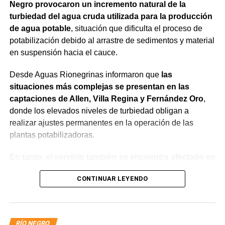
Negro provocaron un incremento natural de la
turbiedad del agua cruda utilizada para la producción
de agua potable
, situación que dificulta el proceso de
potabilización debido al arrastre de sedimentos y material
en suspensión hacia el cauce.
Desde Aguas Rionegrinas informaron que
las
situaciones más complejas se presentan en las
captaciones de Allen, Villa Regina y Fernández Oro
,
donde los elevados niveles de turbiedad obligan a
realizar ajustes permanentes en la operación de las
plantas potabilizadoras.
En tanto, el servicio también se encuentra afectado en
General Roca, Cipolletti y Balsa Las Perlas,
CONTINUAR LEYENDO
localidades donde podrían registrarse bajas de
presión o interrupciones temporales
mientras se
trabaja para sostener la producción de agua potable.
RÍO NEGRO