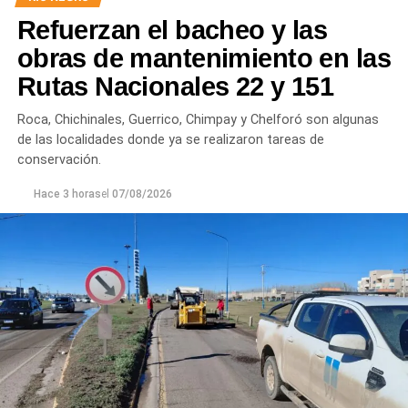
Por otra parte, en Gral. E. Godoy se registran valores de
Refuerzan el bacheo y las
turbiedad cercanos a 80 NTU, mientras que en
Chichinales rondan los 10 NTU. En ambos casos, las
obras de mantenimiento en las
plantas continúan funcionando con monitoreo
Rutas Nacionales 22 y 151
permanente.
Roca, Chichinales, Guerrico, Chimpay y Chelforó son algunas
Los equipos técnicos de Aguas Rionegrinas mantienen
de las localidades donde ya se realizaron tareas de
un seguimiento constante de la evolución de la turbiedad
conservación.
para adecuar la producción de agua potable de acuerdo
Hace 3 horas
el
07/08/2026
con las condiciones que presenta el río.