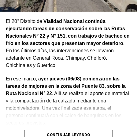
El 20° Distrito de
Vialidad Nacional continúa
ejecutando tareas de conservación sobre las Rutas
Nacionales N° 22 y N° 151, con trabajos de bacheo en
frío en los sectores que presentan mayor deterioro
.
En los últimos días, las intervenciones se llevaron
adelante en General Roca, Chimpay, Chelforó,
Chichinales y Guerrico.
En ese marco,
ayer jueves (06/08) comenzaron las
tareas de mejoras en la zona del Puente 83, sobre la
Ruta Nacional N° 22
. Allí se realiza el aporte de material
y la compactación de la calzada mediante una
motoniveladora. Una vez finalizada esa etapa, el
personal continuará con el calce de banquinas en los
sectores previstos.
CONTINUAR LEYENDO