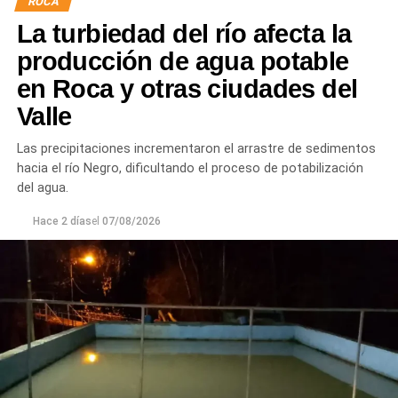
ROCA
juntas para mejorar la durabilidad de la infraestructura.
La turbiedad del río afecta la
Desde el DPA destacaron que esta intervención forma
producción de agua potable
parte del plan de mantenimiento y renovación de la
en Roca y otras ciudades del
infraestructura hídrica provincial, con el propósito de
Valle
optimizar la conducción del agua, preservar el Canal
Principal de Riego y brindar un servicio más eficiente y
Las precipitaciones incrementaron el arrastre de sedimentos
seguro para los productores del Alto Valle.
hacia el río Negro, dificultando el proceso de potabilización
del agua.
Hace 2 días
el
07/08/2026