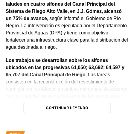
taludes en cuatro sifones del Canal Principal del
Sistema de Riego Alto Valle, en J.J. Gómez, alcanzó
un 75% de avance
, según informó el Gobierno de Río
Negro. La intervención es ejecutada por el Departamento
Provincial de Aguas (DPA) y tiene como objetivo
fortalecer una infraestructura clave para la distribución del
agua destinada al riego.
Los trabajos se desarrollan sobre los sifones
ubicados en las progresivas 61,050; 63,692; 64,597 y
65,707 del Canal Principal de Riego
. Las tareas
consisten en la reconstrucción del revestimiento de
hormigón de los taludes en ambas márgenes, de acuerdo
con las características de cada una de las estructuras.
CONTINUAR LEYENDO
La obra incluye la demolición de losas deterioradas, la
incorporación de suelo granular en los sectores que lo
requieren, la ejecución de un nuevo revestimiento de
hormigón reforzado con malla de acero y el sellado de