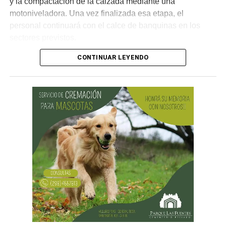
y la compactación de la calzada mediante una
motoniveladora. Una vez finalizada esa etapa, el
personal continuará con el calce de banquinas en los
sectores previstos.
CONTINUAR LEYENDO
Desde Vialidad Nacional informaron que,
durante las
próximas semanas, el operativo de bacheo será
reforzado con dos nuevas cuadrillas de trabajo y dos
camiones bacheadores, lo que permitirá incrementar
el ritmo de ejecución y optimizar las tareas de
mantenimiento en distintos puntos del Alto Valle.