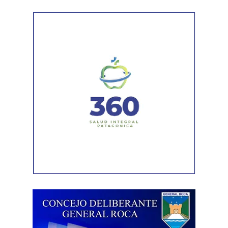
Por otra parte, el organismo avanza con el relevamiento
técnico que definirá los tramos de la Ruta Nacional N°
151 donde se aplicarán 5.000 toneladas de mezcla
asfáltica en caliente, una obra destinada a recuperar los
sectores más deteriorados y mejorar las condiciones de
transitabilidad.