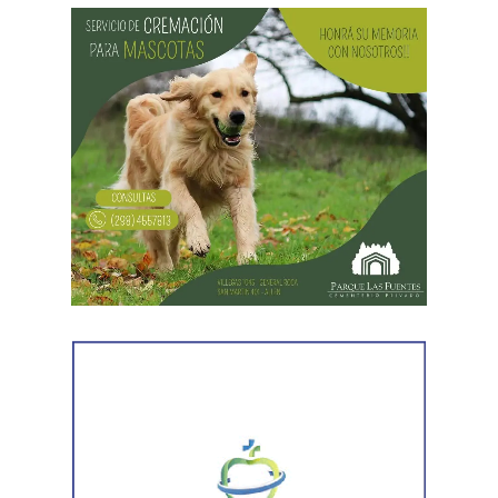
Desde Vialidad Nacional informaron que,
durante las
próximas semanas, el operativo de bacheo será
reforzado con dos nuevas cuadrillas de trabajo y dos
camiones bacheadores, lo que permitirá incrementar
el ritmo de ejecución y optimizar las tareas de
mantenimiento en distintos puntos del Alto Valle.
Por otra parte, el organismo avanza con el relevamiento
técnico que definirá los tramos de la Ruta Nacional N°
151 donde se aplicarán 5.000 toneladas de mezcla
asfáltica en caliente, una obra destinada a recuperar los
sectores más deteriorados y mejorar las condiciones de
transitabilidad.