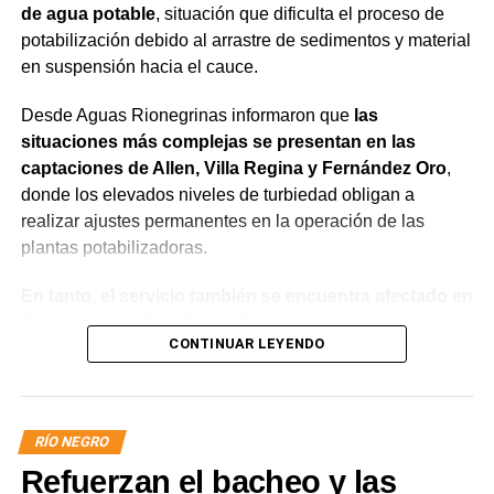
de agua potable
, situación que dificulta el proceso de
potabilización debido al arrastre de sedimentos y material
en suspensión hacia el cauce.
Desde Aguas Rionegrinas informaron que
las
situaciones más complejas se presentan en las
captaciones de Allen, Villa Regina y Fernández Oro
,
donde los elevados niveles de turbiedad obligan a
realizar ajustes permanentes en la operación de las
plantas potabilizadoras.
En tanto, el servicio también se encuentra afectado en
General Roca, Cipolletti y Balsa Las Perlas,
CONTINUAR LEYENDO
localidades donde podrían registrarse bajas de
presión o interrupciones temporales
mientras se
trabaja para sostener la producción de agua potable.
RÍO NEGRO
Por otra parte, en Gral. E. Godoy se registran valores de
Refuerzan el bacheo y las
turbiedad cercanos a 80 NTU, mientras que en