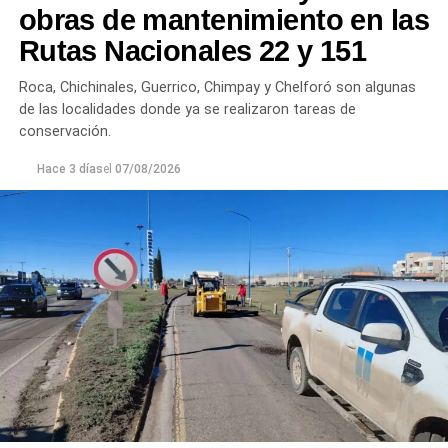
Chichinales rondan los 10 NTU. En ambos casos, las
obras de mantenimiento en las
plantas continúan funcionando con monitoreo
Rutas Nacionales 22 y 151
permanente.
Roca, Chichinales, Guerrico, Chimpay y Chelforó son algunas
Los equipos técnicos de Aguas Rionegrinas mantienen
de las localidades donde ya se realizaron tareas de
un seguimiento constante de la evolución de la turbiedad
conservación.
para adecuar la producción de agua potable de acuerdo
Hace 3 días
el
07/08/2026
con las condiciones que presenta el río.