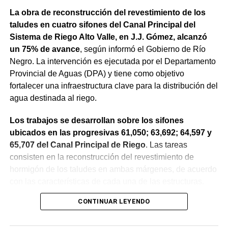
La obra de reconstrucción del revestimiento de los
taludes en cuatro sifones del Canal Principal del
Sistema de Riego Alto Valle, en J.J. Gómez, alcanzó
un 75% de avance
, según informó el Gobierno de Río
Negro. La intervención es ejecutada por el Departamento
Provincial de Aguas (DPA) y tiene como objetivo
fortalecer una infraestructura clave para la distribución del
agua destinada al riego.
Los trabajos se desarrollan sobre los sifones
ubicados en las progresivas 61,050; 63,692; 64,597 y
65,707 del Canal Principal de Riego
. Las tareas
consisten en la reconstrucción del revestimiento de
hormigón de los taludes en ambas márgenes, de acuerdo
con las características de cada una de las estructuras.
CONTINUAR LEYENDO
La obra incluye la demolición de losas deterioradas, la
incorporación de suelo granular en los sectores que lo