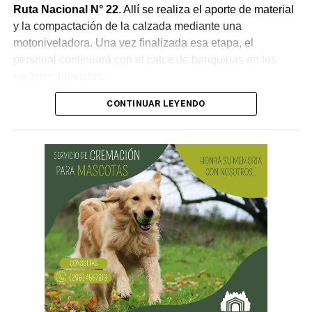
Ruta Nacional N° 22
. Allí se realiza el aporte de material
y la compactación de la calzada mediante una
motoniveladora. Una vez finalizada esa etapa, el
personal continuará con el calce de banquinas en los
sectores previstos.
CONTINUAR LEYENDO
Desde Vialidad Nacional informaron que,
durante las
próximas semanas, el operativo de bacheo será
reforzado con dos nuevas cuadrillas de trabajo y dos
camiones bacheadores, lo que permitirá incrementar
el ritmo de ejecución y optimizar las tareas de