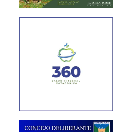
mantenimiento en distintos puntos del Alto Valle.
Por otra parte, el organismo avanza con el relevamiento
técnico que definirá los tramos de la Ruta Nacional N°
151 donde se aplicarán 5.000 toneladas de mezcla
asfáltica en caliente, una obra destinada a recuperar los
sectores más deteriorados y mejorar las condiciones de
transitabilidad.