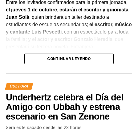
Entre los invitados confirmados para la primera jornada,
el jueves 1 de octubre, estarán el escritor y guionista
Juan Solá
, quien brindará un taller destinado a
estudiantes de escuelas secundarias;
el escritor, músico
y cantante Luis Pescetti
, con un espectáculo para toda
la familia;
y el actor y escritor Gonzalo Heredia
, que
presentará su tercera novela, Extranjera.
CONTINUAR LEYENDO
El viernes 2 de octubre será el turno de la escritora,
abogada y activista feminista Lala Pasquinelli
, quien
presentará los libros Estafa de la feminidad y Maternidad
¿deseo o mandato?.
Ese mismo día también
CULTURA
participará la periodista y escritora María O’Donnell
,
Underhertz celebra el Día del
con su obra Montoneros, una historia visual.
Amigo con Ubbah y estrena
La programación continuará el sábado 3 de octubre
escenario en San Zenone
con el psicólogo Marcelo Rocha, la escritora Viviana
Rivero y el guionista y escritor Pedro Saborido
, quien
Será este sábado desde las 23 horas.
presentará Una historia de la felicidad.