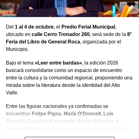
y que, con el paso de los años, se convirtió en uno de los
exponentes más destacados del melodic techno a nivel
internacional.
Del
1 al 4 de octubre
, el
Predio Ferial Municipal
,
Su carrera dio un salto definitivo tras incorporarse al
ubicado en
calle Cerro Tronador 260
, será sede de la
8°
prestigioso sello Afterlife, de Tale Of Us, con el
Feria del Libro de General Roca
, organizada por el
lanzamiento de System Failure, una producción que lo
Municipio.
posicionó entre los artistas más observados de la escena
Bajo el lema
«Leer entre bardas»
, la edición 2026
electrónica mundial. A partir de allí comenzó a
buscará consolidarse como un espacio de encuentro
presentarse en algunos de los clubes y festivales más
entre la cultura y la comunidad regional, proponiendo una
importantes del planeta, como Hi Ibiza, Amnesia Ibiza,
mirada sobre la literatura desde la identidad del Alto
Printworks de Londres y eventos oficiales de Afterlife en
Valle.
distintos países.
Entre las figuras nacionales ya confirmadas se
Actualmente reside en Europa, integra el roster
encuentran
Felipe Pigna, María O’Donnell, Luis
internacional de DSKonnect y cuenta con lanzamientos
Pescetti, Claudina Kutnowski, Pedro Saborido y
en sellos de enorme prestigio como Afterlife, Diynamic,
Gonzalo Heredia
, quienes compartirán la programación
Stil vor Talent, Zamna y Sincopat, además de desarrollar
junto a autores locales y regionales.
su propio sello discográfico, Clone.