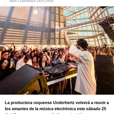
Hace 2 semanas
el
24/07/2026
El cierre,
el domingo 4 de octubre, tendrá como
protagonistas a la psicóloga especializada en
reinvenciones laborales Claudina Kutnowski
, con
Inteligencia laboral,
y al historiador Felipe Pigna
, que
presentará 76: Crónica de un año que cambió nuestra
historia para siempre.
Además de las presentaciones de libros, la feria ofrecerá
exposiciones, charlas, talleres y actividades para todas
las edades. El Municipio informó que en los próximos
días dará a conocer la programación completa.
La productora roquense Underhertz volverá a reunir a
los amantes de la música electrónica este sábado 25