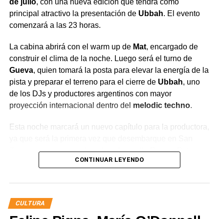
de julio
, con una nueva edición que tendrá como
principal atractivo la presentación de
Ubbah
. El evento
comenzará a las 23 horas.
La cabina abrirá con el warm up de
Mat
, encargado de
construir el clima de la noche. Luego será el turno de
Gueva
, quien tomará la posta para elevar la energía de la
pista y preparar el terreno para el cierre de
Ubbah
, uno
de los DJs y productores argentinos con mayor
proyección internacional dentro del
melodic techno
.
Esta noche marcará un nuevo capítulo para la productora,
ya que será la primera vez que desembarque en San
Zenone, un espacio ubicado sobre calle Damas Patricias,
CONTINUAR LEYENDO
casi Ruta Nacional N° 22, en General Roca.
En pocos años, Underhertz logró consolidarse como una
de las propuestas más importantes de la escena
CULTURA
electrónica del Alto Valle. Sus eventos comenzaron en el
predio de Sitrajur, luego continuaron en Aquelarre y