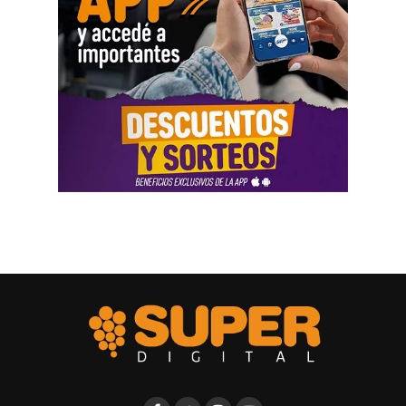
una persecución mediática, gremial, jurídica y personal
por ser el secretario general de la Asociación de Pilotos.
Se trata de una campaña abierta y pública de difamación
llevada adelante por funcionarios del gobierno, utilizando
la aplicación Mi Argentina o las carteleras de las
estaciones terminales. Usaron todos los recursos del
Estado. Me imputaron delitos penales, me hicieron saber
que perseguían a mi familia, a mi mujer y a mis hijas, y
tuve que presentar un habeas corpus preventivo».
Biró también señaló que «el gobierno impulsó denuncias
y multas multimillonarias contras organizaciones
sindicales como las que hicieron a los compañeros de La
Fraternidad, la UTA, la Asociación de Personal
Aeronáutico o las acciones judiciales contra 170
trabajadores del subte».
Ante las exposiciones de los solicitantes de la audiencia,
los comisionados de la CIDH hicieron algunos