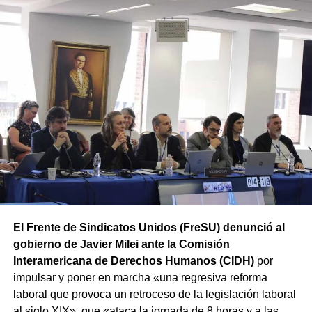
destacar que numerosos senadores y gobernadores ya
habían adelantado su rechazo a esta modificación.
De esta forma, ATE mantiene la movilización prevista
y concentrará a partir de las 12 hs en Av. Rivadavia y
Rodriguez Peña (CABA).
Además, las movilizaciones se
replicarán en las principales ciudades de todas las
provincias en el marco de la Jornada Nacional de Lucha
convocada por el sindicato.
El Frente de Sindicatos Unidos (FreSU) denunció al
gobierno de Javier Milei ante la Comisión
Interamericana de Derechos Humanos (CIDH)
por
impulsar y poner en marcha «una regresiva reforma
laboral que provoca un retroceso de la legislación laboral
al siglo XIX», que «ataca la jornada de 8 horas y a las