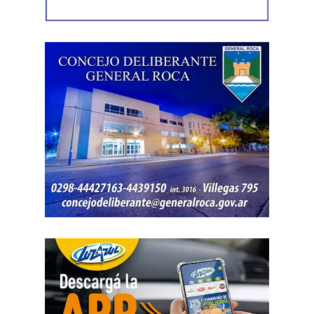
los derechos laborales, «el gobierno nacional produjo
una desregulación de los precios fundamentales para la
vida, como las tarifas de transporte, telefonía celular,
internet, luz y gas. Todo eso produjo una caída del salario
que tiene un impacto directo e indirecto sobre las
mujeres».
«Estamos viviendo una brutal disputa por el tiempo.
Mientras la reforma laboral ataca una de las conquistas
fundacionales como la jornada de 8 horas, instalando un
banco de horas flexible, que borra los límites entre lo
personal y lo laboral, debemos recurrir a varios empleos
para poder sostener la vida», dijo Chevalier y subrayó
que «esta pobreza de tiempo impacta de manera
asimétrica sobre las mujeres, provoca una crisis sobre los
cuidados y desorganiza los hogares».
Al abordar la persecución política a sindicalistas y
sindicatos, Biró sostuvo que «el Estado me ha iniciado