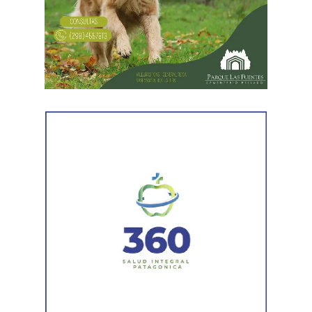
FreSU, que solicitó la audiencia junto con el Centro de
Estudios Legales y Sociales (CELS) y el Sindicato de
Prensa de Buenos Aires (SiPreBA). Participaron también
representantes de la Asociación de Abogados
Laboralistas, Mariana Amartino y Matías Cremonte, y el
presidente de la Asociación Nacional de Jueces del
Trabajo (ANJUT), Juan Orsini.
Agregó que «aquello que sostuvo la OIT sobre que el
trabajo no es una mercancía se transformó en letra
muerta. Con esta reforma, estamos frente a un régimen de
compraventa de la fuerza de trabajo. En la Argentina,
enfrentamos un ataque al Estado de Derecho, a la
democracia, a la Constitución Nacional y al sistema
interamericano de derechos humanos. Por eso es que
esta comisión debe actuar».
Luego, la secretaria general de Conadu, Clara Chevalier,
precisó que, como parte de esa política de destrucción de