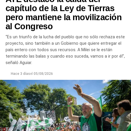
ir por él», sentenció Aguiar.
capítulo de la Ley de Tierras
pero mantiene la movilización
Las movilizaciones además se replicarán en todas las
al Congreso
provincias en el marco de la Jornada Nacional de
Lucha
dispuesta por el sindicato estatal en reclamo por
“Es un triunfo de la lucha del pueblo que no sólo rechaza este
«reapertura de paritarias y urgente recomposición salarial
proyecto, sino también a un Gobierno que quiere entregar el
y de jubilaciones; rechazo al vaciamiento de los
país entero con todos sus recursos. A Milei se le están
organismos públicos; pase a planta permanente de todas
terminando las balas y cuando eso suceda, vamos a ir por él”,
las y los trabajadores precarizados; rechazo a las
señaló Aguiar.
privatizaciones de empresas públicas; reincorporación de
todas las y los trabajadores despedidos; restitución de los
Hace 3 días
el
05/08/2026
fondos adeudados a las provincias y FGS de la ANSES; y
rechazo a la armonización de las Cajas Previsionales
Provinciales».