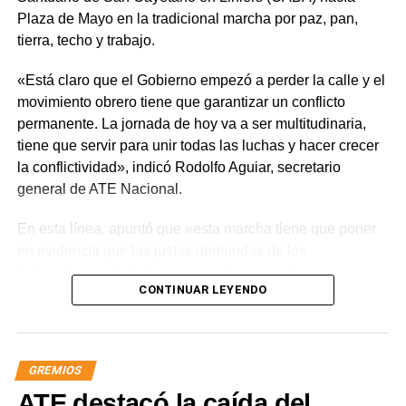
Plaza de Mayo en la tradicional marcha por paz, pan,
tierra, techo y trabajo.
«Está claro que el Gobierno empezó a perder la calle y el
movimiento obrero tiene que garantizar un conflicto
permanente. La jornada de hoy va a ser multitudinaria,
tiene que servir para unir todas las luchas y hacer crecer
la conflictividad», indicó Rodolfo Aguiar, secretario
general de ATE Nacional.
En esta línea, apuntó que «esta marcha tiene que poner
en evidencia que las justas demandas de los
trabajadores, jubilados y los sectores populares no
CONTINUAR LEYENDO
encuentran respuestas, y que el gobierno es el exclusivo
responsable de la angustia en la que está sumida la
mayoría de la sociedad».
GREMIOS
«Lo demuestran las encuestas, a Milei se le están
ATE destacó la caída del
terminando las balas. Tiene que saber que empezamos a