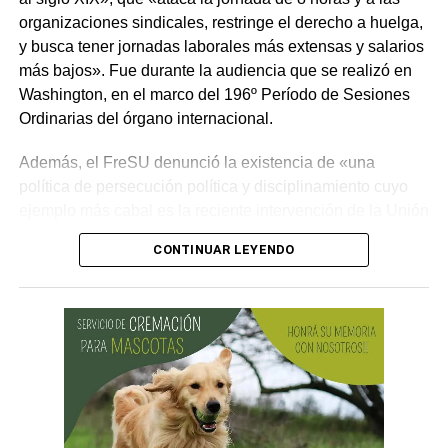
organizaciones sindicales, restringe el derecho a huelga,
y busca tener jornadas laborales más extensas y salarios
más bajos». Fue durante la audiencia que se realizó en
Washington, en el marco del 196º Período de Sesiones
Ordinarias del órgano internacional.
Además, el FreSU denunció la existencia de «una
política de persecución política y disciplinamiento cuyo
ejemplo más cabal es la reciente intervención de la Unión
Obrera Metalúrgica (UOM) y la persecución mediática,
CONTINUAR LEYENDO
gremial, jurídica y personal» desplegada por funcionarios
del gobierno contra el secretario general de Pilotos
(APLA), Pablo Biró.
«El espíritu de esta reforma es beneficiar sólo a los
empresarios y aumentar sus márgenes de rentabilidad a
partir de una mayor explotación. Jornadas más extensas
y salarios más bajos», dijo el secretario general de ATE,
Rodolfo Aguiar, al iniciar la exposición por parte del