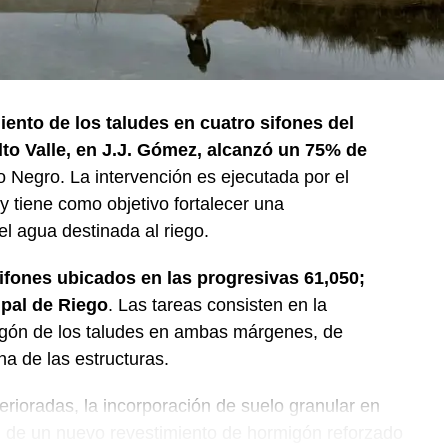
iento de los taludes en cuatro sifones del
lto Valle, en J.J. Gómez, alcanzó un 75% de
o Negro. La intervención es ejecutada por el
 tiene como objetivo fortalecer una
del agua destinada al riego.
sifones ubicados en las progresivas 61,050;
ipal de Riego
. Las tareas consisten en la
igón de los taludes en ambas márgenes, de
na de las estructuras.
erioradas, la incorporación de suelo granular en
ón de un nuevo revestimiento de hormigón reforzado