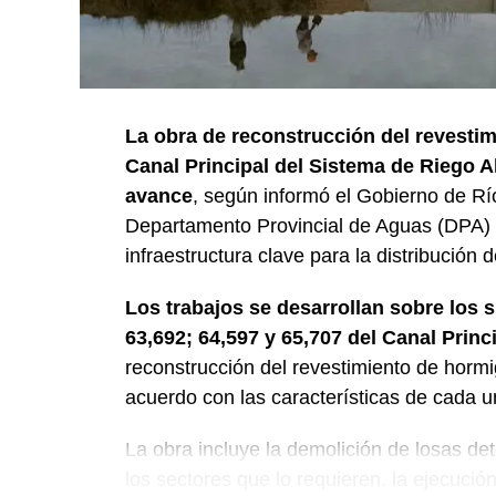
La obra de reconstrucción del revestim
Canal Principal del Sistema de Riego A
avance
, según informó el Gobierno de Rí
Departamento Provincial de Aguas (DPA) y
infraestructura clave para la distribución 
Los trabajos se desarrollan sobre los 
63,692; 64,597 y 65,707 del Canal Princ
reconstrucción del revestimiento de horm
acuerdo con las características de cada u
La obra incluye la demolición de losas det
los sectores que lo requieren, la ejecuci