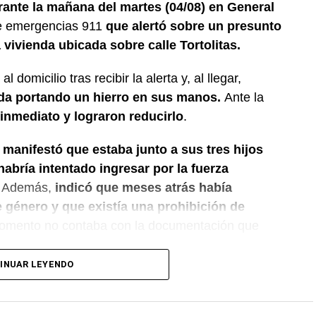
ante la mañana del martes (04/08) en General
de emergencias 911
que alertó sobre un presunto
vivienda ubicada sobre calle Tortolitas.
l domicilio tras recibir la alerta y, al llegar,
nda portando un hierro en sus manos.
Ante la
 inmediato y lograron reducirlo
.
 manifestó que estaba junto a sus tres hijos
bría intentado ingresar por la fuerza
Además,
indicó que meses atrás había
 género y que existía una prohibición de
omento no contaba con la documentación que
INUAR LEYENDO
l policial dio intervención al Gabinete de
as correspondientes en la vivienda. También se