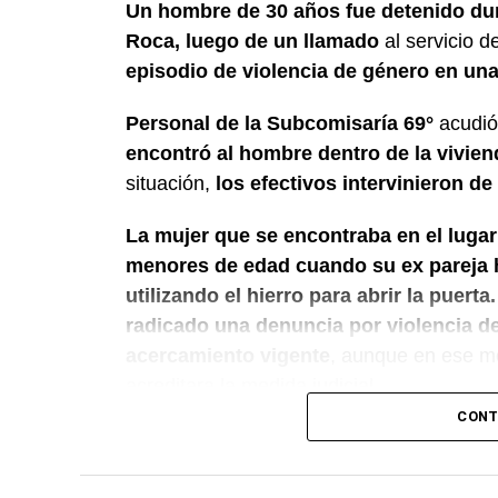
Un hombre de 30 años fue detenido dur
Roca, luego de un llamado
al servicio 
episodio de violencia de género en una 
Personal de la Subcomisaría 69°
acudió a
encontró al hombre dentro de la vivie
situación,
los efectivos intervinieron de
La mujer que se encontraba en el lugar
menores de edad cuando su ex pareja ha
utilizando el hierro para abrir la puerta.
radicado una denuncia por violencia de
acercamiento vigente
, aunque en ese m
acreditara la medida judicial.
CONT
Luego de controlar la situación, el persona
Criminalística para realizar las diligenci