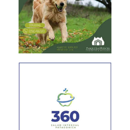
Desde Vialidad Nacional informaron que,
durante las
próximas semanas, el operativo de bacheo será
reforzado con dos nuevas cuadrillas de trabajo y dos
camiones bacheadores, lo que permitirá incrementar
el ritmo de ejecución y optimizar las tareas de
mantenimiento en distintos puntos del Alto Valle.
Por otra parte, el organismo avanza con el relevamiento
técnico que definirá los tramos de la Ruta Nacional N°
151 donde se aplicarán 5.000 toneladas de mezcla
asfáltica en caliente, una obra destinada a recuperar los
sectores más deteriorados y mejorar las condiciones de
transitabilidad.