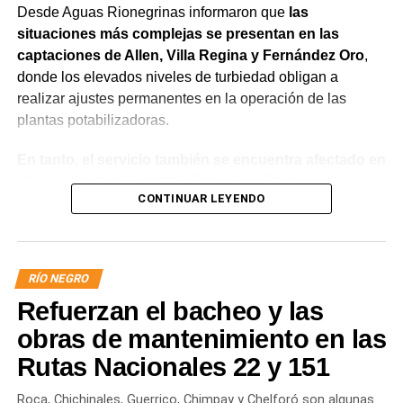
Desde Aguas Rionegrinas informaron que
las
situaciones más complejas se presentan en las
captaciones de Allen, Villa Regina y Fernández Oro
,
donde los elevados niveles de turbiedad obligan a
realizar ajustes permanentes en la operación de las
plantas potabilizadoras.
En tanto, el servicio también se encuentra afectado en
General Roca, Cipolletti y Balsa Las Perlas,
CONTINUAR LEYENDO
localidades donde podrían registrarse bajas de
presión o interrupciones temporales
mientras se
trabaja para sostener la producción de agua potable.
RÍO NEGRO
Por otra parte, en Gral. E. Godoy se registran valores de
Refuerzan el bacheo y las
turbiedad cercanos a 80 NTU, mientras que en
Chichinales rondan los 10 NTU. En ambos casos, las
obras de mantenimiento en las
plantas continúan funcionando con monitoreo
Rutas Nacionales 22 y 151
permanente.
Roca, Chichinales, Guerrico, Chimpay y Chelforó son algunas