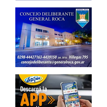
exactitud cuánto dinero generaban esas actividades
ni qué parte correspondía al progenitor.
La jueza también examinó una certificación contable que
él mismo presentó. Ese documento informó un promedio
de ingresos durante un período determinado y consignó
una relación laboral con una de las empresas. El fallo
aclaró que esos datos no reflejaban necesariamente la
totalidad de los recursos, ya que existían otras
participaciones comerciales acreditadas en la causa.
El informe bancario añadió otro elemento. La cuenta
registró variaciones importantes entre ingresos, egresos y
saldos durante varios meses. La sentencia tomó esos
movimientos como parte del análisis patrimonial, aunque
no los consideró suficientes para establecer por sí solos
una cifra definitiva.
Las declaraciones testimoniales completaron el cuadro.