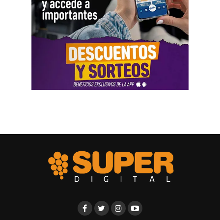
Varias personas hablaron sobre locales gastronómicos,
viajes al exterior, vehículos y nivel de vida. Otro
testimonio mencionó la relación del progenitor con una
empresa que ocupaba un inmueble comercial.
Aun con ese conjunto de pruebas, la jueza señaló que
faltó documentación contable específica. También
sostuvo que el progenitor estaba en mejores condiciones
de presentar información precisa sobre sus ingresos, su
patrimonio y las ganancias de las sociedades.
El fallo aplicó el criterio de las cargas probatorias
dinámicas. Según la resolución, ese principio impone el
deber de aportar la prueba a quien cuenta con mejores
posibilidades técnicas o materiales para hacerlo.
La jueza fijó una cuota alimentaria equivalente a ocho
salarios mínimos, vitales y móviles. También ordenó que
se practique una liquidación por los períodos anteriores,
con deducción de los pagos ya realizados.