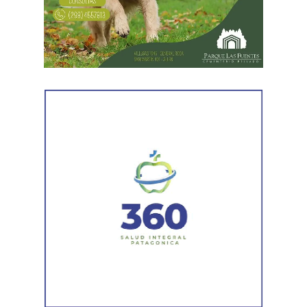
servicios gastronómicos, asesoramiento y gestión
empresarial.
También registró vehículos a su nombre.
Luego llegaron los datos de la Municipalidad de
Cipolletti. Los registros indicaron la existencia de una
habilitación comercial vigente para un establecimiento
gastronómico y señalaron su participación como socio
gerente en una sociedad. Otro informe municipal dio
cuenta de antecedentes vinculados con inmuebles y
permisos comerciales.
La Agencia de Recaudación y Control Aduanero sumó
más piezas. Según la sentencia,
el progenitor aparecía
registrado como socio, gerente o administrador en
distintas firmas. A esa información se agregó un
contrato de franquicia para la explotación de un local
comercial. La documentación acreditó vínculos con
sociedades, comercios y emprendimientos. Sin
embargo, el expediente no permitió determinar con