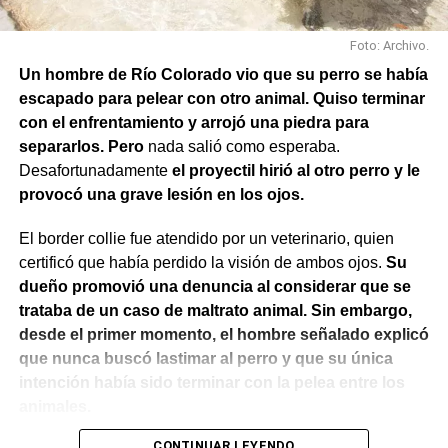
Foto: Archivo.
Un hombre de Río Colorado vio que su perro se había
escapado para pelear con otro animal. Quiso terminar
con el enfrentamiento y arrojó una piedra para
separarlos. Pero
nada salió como esperaba.
Desafortunadamente
el proyectil hirió al otro perro y le
provocó una grave lesión en los ojos.
El border collie fue atendido por un veterinario, quien
certificó que había perdido la visión de ambos ojos.
Su
dueño promovió una denuncia al considerar que se
trataba de un caso de maltrato animal. Sin embargo,
desde el primer momento, el hombre señalado explicó
que nunca buscó lastimar al perro y que su única
intención había sido terminar con la pelea entre los
animales.
CONTINUAR LEYENDO