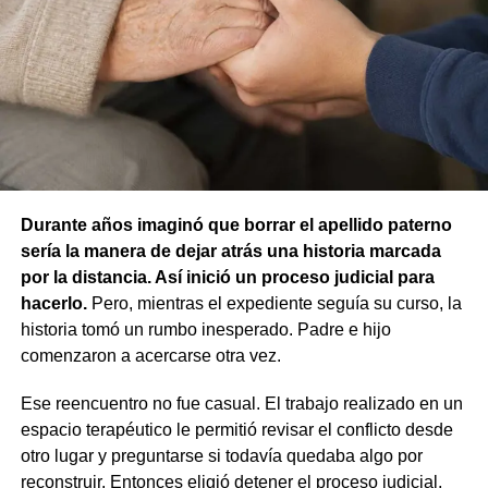
concluyó que no existían los elementos necesarios para
atribuir responsabilidad contravencional por maltrato
animal.
La resolución también descartó la figura de custodia de
animales, ya que esa infracción solo se configura cuando
un animal causa lesiones a una persona por falta de
cuidados de su dueño. En este caso, el daño recayó
sobre otro animal, por lo que esa norma tampoco
Durante años imaginó que borrar el apellido paterno
resultaba aplicable.
sería la manera de dejar atrás una historia marcada
por la distancia. Así inició un proceso judicial para
El fallo aclaró que el archivo de la causa
hacerlo.
Pero, mientras el expediente seguía su curso, la
contravencional no impide que el dueño del perro
historia tomó un rumbo inesperado. Padre e hijo
lesionado reclame por la vía civil una indemnización
comenzaron a acercarse otra vez.
por los daños que considere haber sufrido.
Ese reencuentro no fue casual. El trabajo realizado en un
espacio terapéutico le permitió revisar el conflicto desde
otro lugar y preguntarse si todavía quedaba algo por
reconstruir. Entonces eligió detener el proceso judicial,