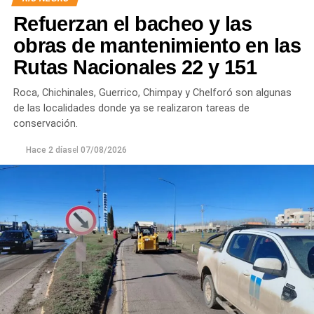
Por otra parte, en Gral. E. Godoy se registran valores de
Refuerzan el bacheo y las
turbiedad cercanos a 80 NTU, mientras que en
Chichinales rondan los 10 NTU. En ambos casos, las
obras de mantenimiento en las
plantas continúan funcionando con monitoreo
Rutas Nacionales 22 y 151
permanente.
Roca, Chichinales, Guerrico, Chimpay y Chelforó son algunas
Los equipos técnicos de Aguas Rionegrinas mantienen
de las localidades donde ya se realizaron tareas de
un seguimiento constante de la evolución de la turbiedad
conservación.
para adecuar la producción de agua potable de acuerdo
Hace 2 días
el
07/08/2026
con las condiciones que presenta el río.