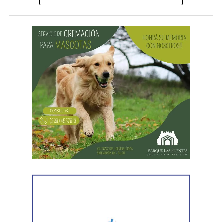
Desde Vialidad Nacional informaron que,
durante las
próximas semanas, el operativo de bacheo será
reforzado con dos nuevas cuadrillas de trabajo y dos
camiones bacheadores, lo que permitirá incrementar
el ritmo de ejecución y optimizar las tareas de
mantenimiento en distintos puntos del Alto Valle.
Por otra parte, el organismo avanza con el relevamiento
técnico que definirá los tramos de la Ruta Nacional N°
151 donde se aplicarán 5.000 toneladas de mezcla
asfáltica en caliente, una obra destinada a recuperar los