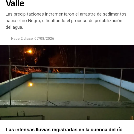
Valle
optimizar la conducción del agua, preservar el Canal
Principal de Riego y brindar un servicio más eficiente y
Las precipitaciones incrementaron el arrastre de sedimentos
seguro para los productores del Alto Valle.
hacia el río Negro, dificultando el proceso de potabilización
del agua.
Hace 2 días
el
07/08/2026
Las intensas lluvias registradas en la cuenca del río