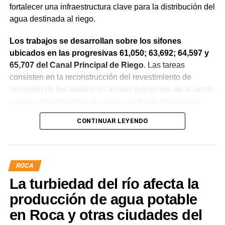
fortalecer una infraestructura clave para la distribución del
agua destinada al riego.
Los trabajos se desarrollan sobre los sifones
ubicados en las progresivas 61,050; 63,692; 64,597 y
65,707 del Canal Principal de Riego
. Las tareas
consisten en la reconstrucción del revestimiento de
hormigón de los taludes en ambas márgenes, de acuerdo
con las características de cada una de las estructuras.
CONTINUAR LEYENDO
La obra incluye la demolición de losas deterioradas, la
incorporación de suelo granular en los sectores que lo
requieren, la ejecución de un nuevo revestimiento de
hormigón reforzado con malla de acero y el sellado de
ROCA
juntas para mejorar la durabilidad de la infraestructura.
La turbiedad del río afecta la
Desde el DPA destacaron que esta intervención forma
producción de agua potable
parte del plan de mantenimiento y renovación de la
en Roca y otras ciudades del
infraestructura hídrica provincial, con el propósito de