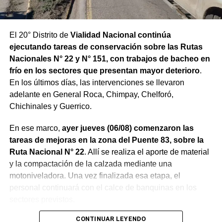
El 20° Distrito de
Vialidad Nacional continúa
ejecutando tareas de conservación sobre las Rutas
Nacionales N° 22 y N° 151, con trabajos de bacheo en
frío en los sectores que presentan mayor deterioro
.
En los últimos días, las intervenciones se llevaron
adelante en General Roca, Chimpay, Chelforó,
Chichinales y Guerrico.
En ese marco,
ayer jueves (06/08) comenzaron las
tareas de mejoras en la zona del Puente 83, sobre la
Ruta Nacional N° 22
. Allí se realiza el aporte de material
y la compactación de la calzada mediante una
motoniveladora. Una vez finalizada esa etapa, el
personal continuará con el calce de banquinas en los
sectores previstos.
CONTINUAR LEYENDO