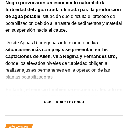
Negro provocaron un incremento natural de la
turbiedad del agua cruda utilizada para la producción
de agua potable
, situación que dificulta el proceso de
potabilización debido al arrastre de sedimentos y material
en suspensión hacia el cauce.
Desde Aguas Rionegrinas informaron que
las
situaciones más complejas se presentan en las
captaciones de Allen, Villa Regina y Fernández Oro
,
donde los elevados niveles de turbiedad obligan a
realizar ajustes permanentes en la operación de las
plantas potabilizadoras.
En tanto, el servicio también se encuentra afectado en
General Roca, Cipolletti y Balsa Las Perlas,
CONTINUAR LEYENDO
localidades donde podrían registrarse bajas de
presión o interrupciones temporales
mientras se
trabaja para sostener la producción de agua potable.
RÍO NEGRO